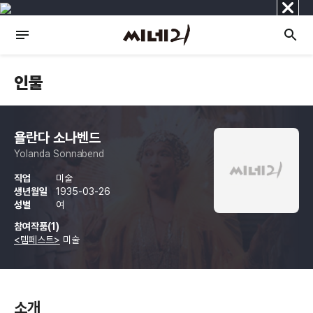
닫
기
인물
욜란다 소나벤드
Yolanda Sonnabend
직업
미술
생년월일
1935-03-26
성별
여
참여작품(1)
<템페스트>
미술
소개