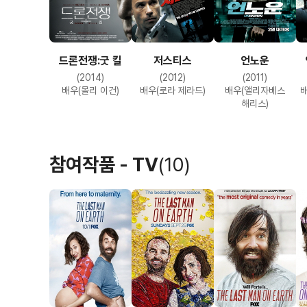
드론전쟁:굿 킬
저스티스
언노운
(2014)
(2012)
(2011)
배우(몰리 이건)
배우(로라 제라드)
배우(앨리자베스
배
해리스)
참여작품 - TV
(10)