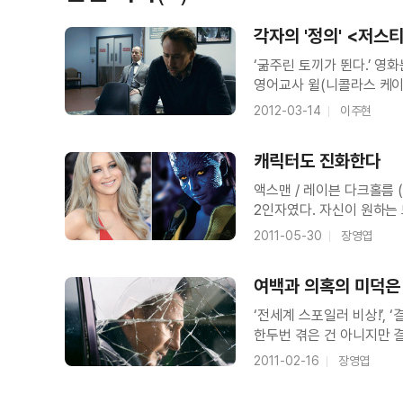
＜엑스맨: 퍼스트 클래스＞ 티저 예고
각자의 '정의' <저스
‘굶주린 토끼가 뛴다.’ 영
영어교사 윌(니콜라스 케이
괴로움에 휩싸인 윌에게 
2012-03-14
이주현
＜언노운＞ 메이킹 영상
제안한다. 나중에 간단한 
캐릭터도 진화한다
액스맨 / 레이븐 다크홀름
＜언노운＞ 예고편
2인자였다. 자신이 원하는
힘도 쓸 수 없는 매그니토
2011-05-30
장영엽
<퍼스트 클래스>)에선 사
여백과 의혹의 미덕은
‘전세계 스포일러 비상!’, 
한두번 겪은 건 아니지만 
감독이 꽤 신선한 반전을 선
2011-02-16
장영엽
영화의 홍보 문구를