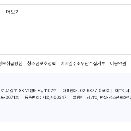
더보기
정보취급방침
청소년보호정책
이메일주소무단수집거부
이용약관
41길 11 SK V1센터 E동 1102호
대표전화 : 02-6377-0500
대표이사 
포-0671호
등록번호 : 서울,자00347
발행인 : 장영엽, 편집•청소년보호책