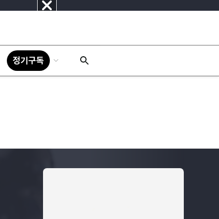
닫
기
정기구독