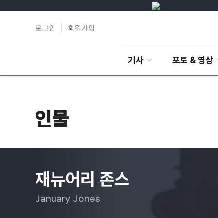
로그인
회원가입
기사
포토 & 영상
인물
재뉴어리 존스
January Jones