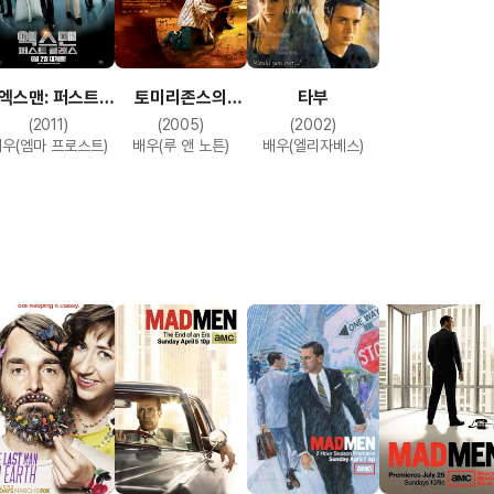
엑스맨: 퍼스트
토미리존스의
타부
클래스
쓰리베리얼
(2011)
(2005)
(2002)
우(엠마 프로스트)
배우(루 앤 노튼)
배우(엘리자베스)