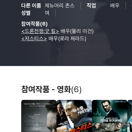
다른 이름
제뉴어리 존스
직업
배우
성별
여
참여작품(6)
<드론전쟁:굿 킬>
배우(몰리 이건)
<저스티스>
배우(로라 제라드)
참여작품 - 영화
(6)