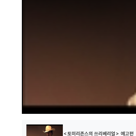
a
l
w
i
n
d
o
w
.
＜토미리존스의 쓰리베리얼＞ 예고편