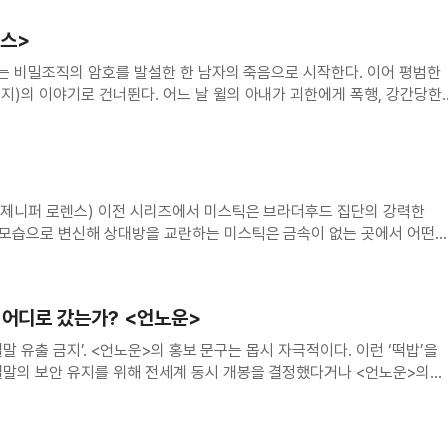
편
티스>
화는 비밀조직의 암호를 발설한 한 남자의 죽음으로 시작한다. 이어 평범한
지)의 이야기로 건너뛴다. 어느 날 윌의 아내가 괴한에게 폭행, 강간당한
사이먼(가이 피어스)이라는 남자가 접근해 강간범을 대신 처리해주겠다고
부탁만 들어주면 된다고. 난데없는 거래
 (제니퍼 로렌스) 이전 시리즈에서 미스틱은 브라더후드 집단의 강력한
 모습으로 변신해 상대방을 교란하는 미스틱은 금속이 없는 곳에서 어떤
를 매번 위기에서 구출했다. 그랬던 미스틱이 <엑스맨: 퍼스트 클래스>(이
뭇 다른 모습으로 등
 어디로 갔는가? <언노운>
‘결말 유출 금지’. <언노운>의 홍보 문구는 몹시 자극적이다. 이런 ‘떡밥’을
결말의 보안 유지를 위해 전세계 동시 개봉을 결정했다거나 <언노운>의
사했던 <오펀: 천사의 비밀>의 하우메 콜렛 세라라는 ‘팩트’를 떠올리면