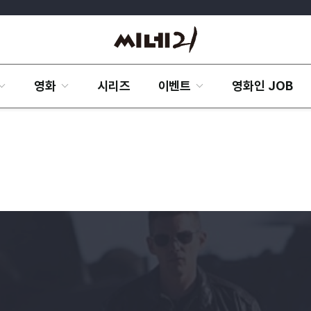
영화
시리즈
이벤트
영화인 JOB