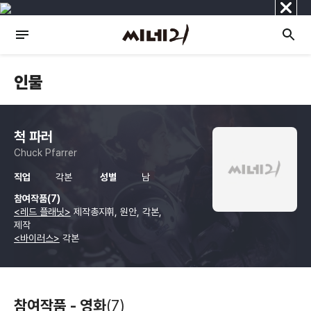
닫
기
인물
척 파러
Chuck Pfarrer
직업
각본
성별
남
참여작품(7)
<레드 플래닛>
제작총지휘, 원안, 각본,
제작
<바이러스>
각본
참여작품 - 영화
(7)