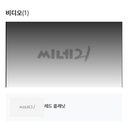
비디오
(1)
바브 와이어
하드 타겟
다크맨
(1996)
(1993)
(1990)
T
h
각본
각본
각본
i
s
i
s
a
m
o
d
a
l
w
i
n
d
o
w
.
네이비 씰
(1990)
각본
레드 플래닛