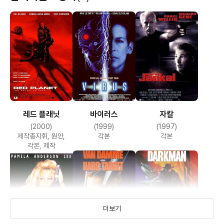
레드 플래닛
바이러스
자칼
(2000)
(1999)
(1997)
제작총지휘, 원안,
각본
각본
각본, 제작
더보기