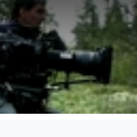
(2021)
(2021)
(2020)
(2020)
배우
배우(진행)
배우
배우
투페이스
정글의 법칙 with
로또싱어
땅만빌리지
헌터와 셰프
(2020)
(2020)
(2020)
(2020)
배우(진행)
배우
배우
배우