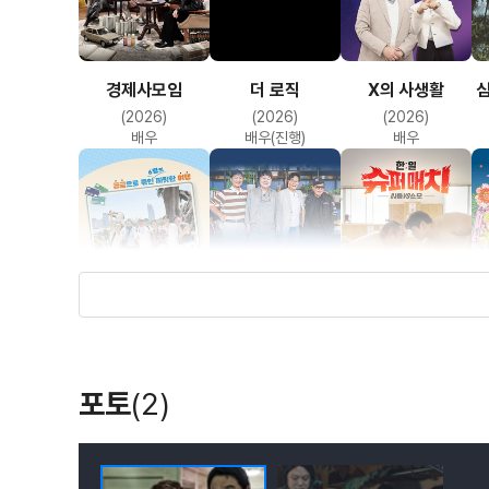
경제사모임
더 로직
X의 사생활
(2026)
(2026)
(2026)
배우
배우(진행)
배우
공동여행경비구역
다시 만난 쎄시봉
한일 슈퍼매치 :
도
씨름vs스모
(2025)
(2025)
(2025)
포토
(2)
배우
배우(진행)
배우(진행)