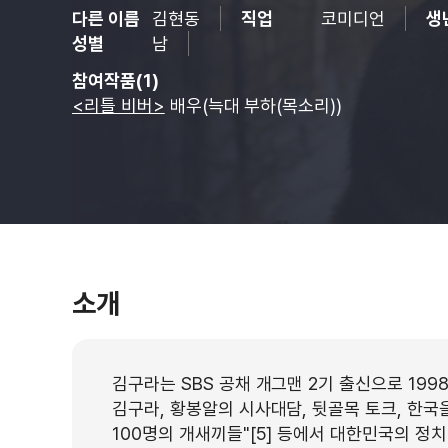
다른 이름
김현동
직업
코미디언
생
성별
남
참여작품(1)
<리틀 비버>
배우(늑대 부하(목소리))
소개
김구라는 SBS 공채 개그맨 2기 출신으로 199
김구라, 황봉알의 시사대담, 뒷골목 토크, 한국
100명의 개새끼들"[5] 등에서 대한민국의 정