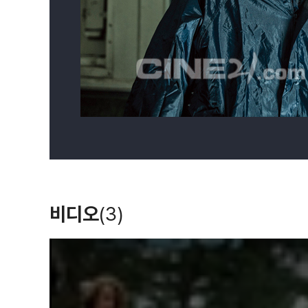
결혼과 이혼 사이
새집은 처음이라
새집은 처음이라
O
1.5
(2022)
(2022)
(2022)
배우
배우
배우
비디오
(3)
T
h
i
s
i
s
a
m
o
당신의 문해력
티키타카
용감한 솔로 육아 –
d