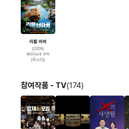
리틀 비버
(2008)
배우(늑대 부하
(목소리))
참여작품 - TV
(174)