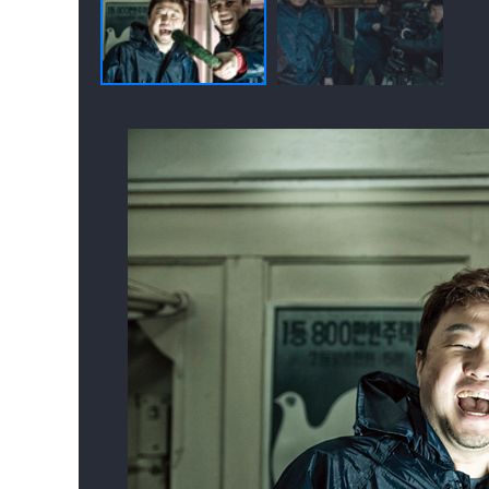
우리가 몰랐던 세계
글로벌 퇴슐랭,
결혼과 이혼 사이2
- 진상월드
퇴근 후 한 끼
(2023)
(2023)
(2023)
배우
배우
배우
이제는 K투어 -
오빠시대
신과 한판
한국을 부탁해
(2023)
(2023)
(2022)
배우
배우(심사위원)
배우