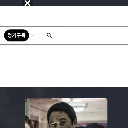
닫
기
정기구독