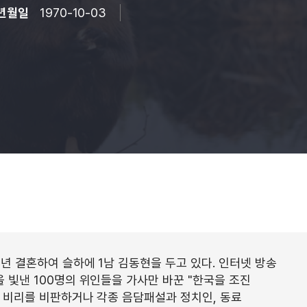
년월일
1970-10-03
8년 결혼하여 슬하에 1남 김동현을 두고 있다. 인터넷 방송
을 빛낸 100명의 위인들을 가사만 바꾼 "한국을 조진
치 비리를 비판하거나 각종 음담패설과 정치인, 동료