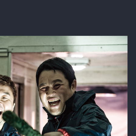
쩐생연분
불꽃밴드
뭐털도사
도망쳐
(2023)
(2023)
(2023)
(2023)
배우
배우
배우
배우
빽 투 더 그라운드
예썰의 전당
김구라의 라떼9
푸어라이크
(2022)
(2022)
(2022)
(2022)
배우
배우
배우
배우