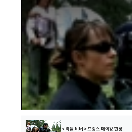
a
내가 키운다
l
(2021)
(2021)
(2021)
w
i
배우
배우
배우
n
d
o
w
.
스튜디오 K
아무튼 출근!
돈벌래
파일럿
(2020)
(2020)
(2020)
배우
배우
배우
＜리틀 비버＞프랑스 메이킹 현장