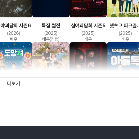
심야괴담회 시즌6
특집 썰전
심야괴담회 시즌5
렛츠고 파크골
환장의 짝꿍
(2026)
(2025)
(2025)
(2025)
배우
배우(진행)
배우
배우
더보기
망쳐 : 손절 대행
아빠는 꽃중년
심야괴담회 시즌4
특별기획 우리
서비스
몰랐던 원자력
(2024)
(2024)
(2024)
(2024)
이야기 아톰톡
배우
배우
배우
배우