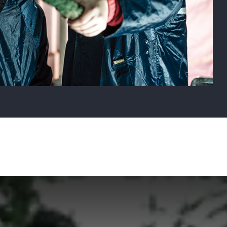
PAL이 빛나는 밤
아무튼 출근!
심야괴담회
개미의 꿈
(2021)
(2021)
(2021)
(2021)
배우
배우
배우
배우
타임아웃
리더의 연애
지구방위대
정치를 한다면