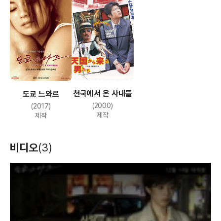
천국에서 온 사내들
도쿄 느와르
(2000)
(2017)
제작
제작
비디오
(3)
T
h
i
s
i
s
a
m
o
d
a
l