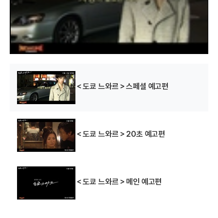
w
i
n
d
o
w
.
＜도쿄 느와르＞스페셜 예고편
＜도쿄 느와르＞20초 예고편
＜도쿄 느와르＞메인 예고편