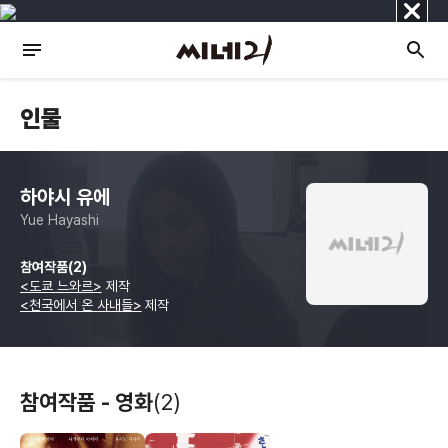
닫
기
인물
하야시 유에
Yue Hayashi
참여작품(2)
<도쿄 느와르>
제작
<천국에서 온 사내들>
제작
참여작품 - 영화
(2)