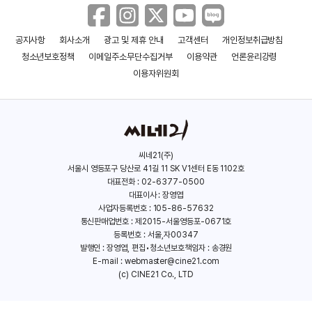
공지사항
회사소개
광고 및 제휴 안내
고객센터
개인정보취급방침
청소년보호정책
이메일주소무단수집거부
이용약관
언론윤리강령
이용자위원회
씨네21(주)
서울시 영등포구 당산로 41길 11 SK V1센터 E동 1102호
대표전화 : 02-6377-0500
대표이사 : 장영엽
사업자등록번호 : 105-86-57632
통신판매업번호 : 제2015-서울영등포-0671호
등록번호 : 서울,자00347
발행인 : 장영엽, 편집•청소년보호책임자 : 송경원
E-mail :
webmaster@cine21.com
(c) CINE21 Co., LTD