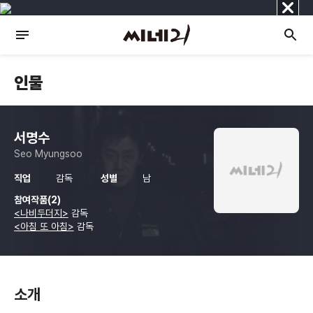
닫
기
인물
서명수
Seo Myungsoo
직업
감독
성별
남
참여작품(2)
<나비두더지>
감독
<아침 또 아침>
감독
소개