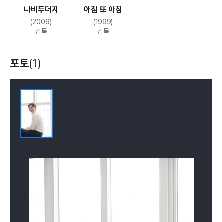
나비두더지
아침 또 아침
(2006)
(1999)
감독
감독
포토
(1)