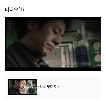
비디오
(1)
T
h
i
s
i
s
a
m
o
d
a
l
w
i
n
d
o
w
.
＜나비두더지＞