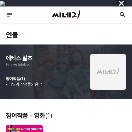
닫
기
인물
에케스 말츠
Eckes Maltz
참여작품(1)
<에밀과 탐정들>
음악
참여작품 - 영화
(1)