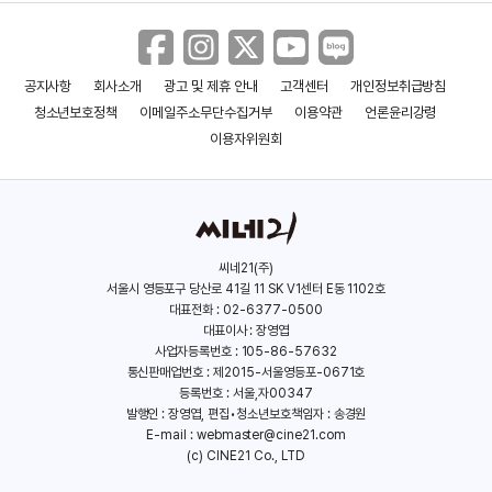
공지사항
회사소개
광고 및 제휴 안내
고객센터
개인정보취급방침
청소년보호정책
이메일주소무단수집거부
이용약관
언론윤리강령
이용자위원회
씨네21(주)
서울시 영등포구 당산로 41길 11 SK V1센터 E동 1102호
대표전화 : 02-6377-0500
대표이사 : 장영엽
사업자등록번호 : 105-86-57632
통신판매업번호 : 제2015-서울영등포-0671호
등록번호 : 서울,자00347
발행인 : 장영엽, 편집•청소년보호책임자 : 송경원
E-mail :
webmaster@cine21.com
(c) CINE21 Co., LTD