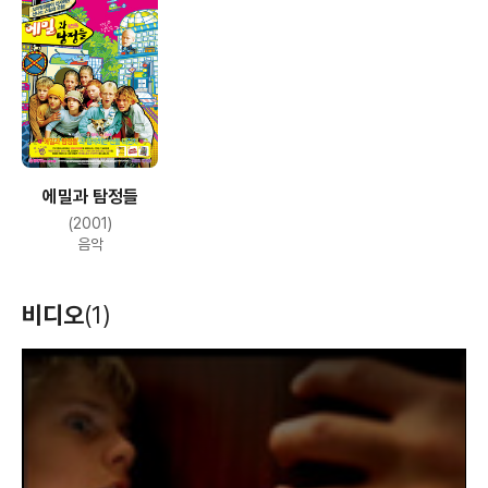
에밀과 탐정들
(2001)
음악
비디오
(1)
T
h
i
s
i
s
a
m
o
d
a
l
w