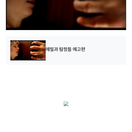
i
n
d
o
w
.
에밀과 탐정들 예고편