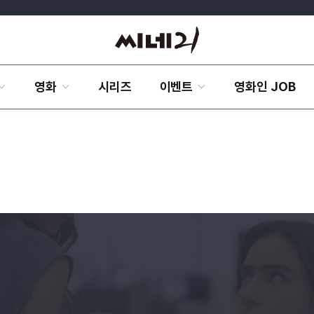
영화
시리즈
이벤트
영화인 JOB