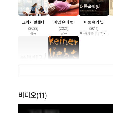
그녀가 말했다
아임 유어 맨
어둠 속의 빛
(2022)
(2021)
(2011)
감독
감독
배우(파울리나 히거)
언피쉬
파니 핑크
(1996)
(1994)
비디오
(11)
배우
배우(파니핑크)
T
h
i
s