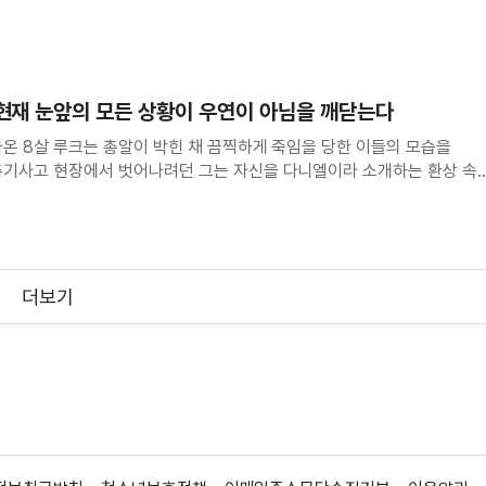
상
 현재 눈앞의 모든 상황이 우연이 아님을 깨닫는다
나온 8살 루크는 총알이 박힌 채 끔찍하게 죽임을 당한 이들의 모습을
총기사고 현장에서 벗어나려던 그는 자신을 다니엘이라 소개하는 환상 속
금세 친해지지만, 다니엘은 점차 본성을 드러내며 루크를 조종하려 든다.
엘을 봉인해버린채 성인이 되지만 여전히 어린 시
더보기