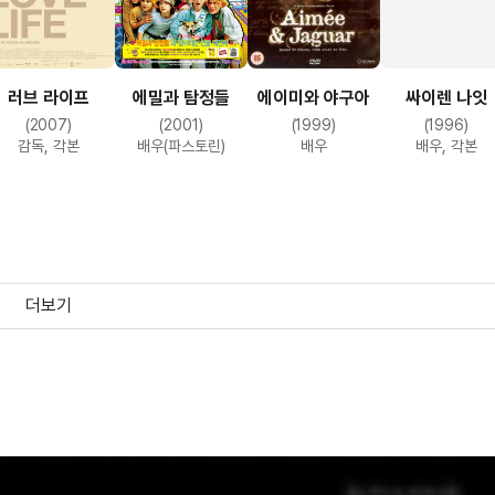
러브 라이프
에밀과 탐정들
에이미와 야구아
싸이렌 나잇
(2007)
(2001)
(1999)
(1996)
감독, 각본
배우(파스토린)
배우
배우, 각본
더보기