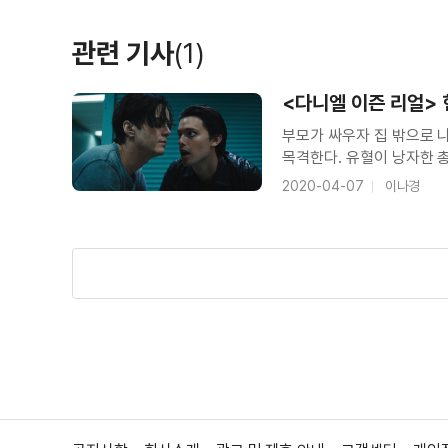
관련 기사
(1)
＜아임 유어 맨＞ 톰은 업데이트 중 영
<다니엘 이즌 리얼>
부모가 싸우자 집 밖으로 
목격한다. 유혈이 낭자한 
친구와 마주한다. 이들은 
2020-04-07
이나경
＜아임 유어 맨＞ 메인 예고편
결국 루크는 마음속에 다니
＜아임 유어 맨＞ 티저 예고편
＜어둠 속의 빛＞ 30초 예고편