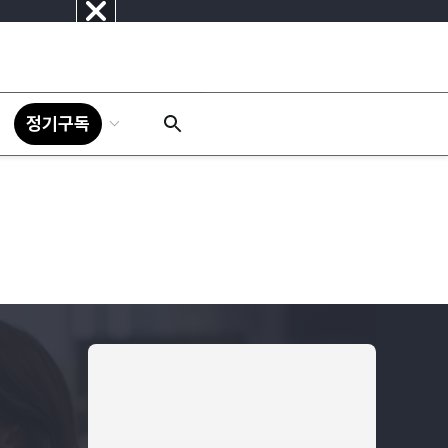
닫
기
정기구독