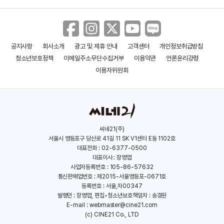
공지사항
회사소개
광고 및 제휴 안내
고객센터
개인정보취급방침
청소년보호정책
이메일주소무단수집거부
이용약관
언론윤리강령
이용자위원회
씨네21(주)
서울시 영등포구 당산로 41길 11 SK V1센터 E동 1102호
대표전화 : 02-6377-0500
대표이사 : 장영엽
사업자등록번호 : 105-86-57632
통신판매업번호 : 제2015-서울영등포-0671호
등록번호 : 서울,자00347
발행인 : 장영엽, 편집•청소년보호책임자 : 송경원
E-mail :
webmaster@cine21.com
(c) CINE21 Co., LTD