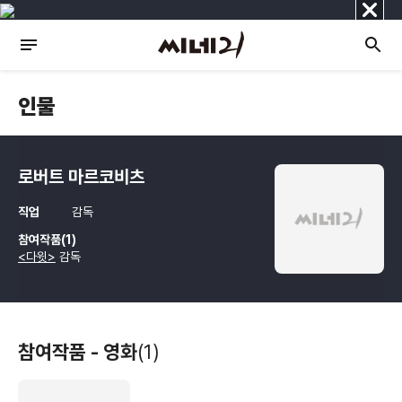
닫
기
인물
로버트 마르코비츠
직업
감독
참여작품(1)
<다윗>
감독
참여작품 - 영화
(1)