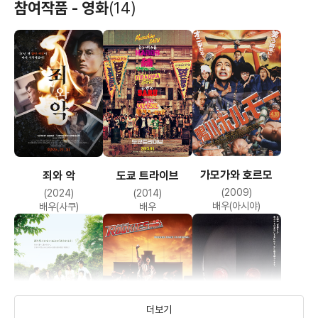
참여작품 - 영화
(14)
가모가와 호르모
죄와 악
도쿄 트라이브
(2009)
(2024)
(2014)
배우(아시야)
배우(사쿠)
배우
더보기