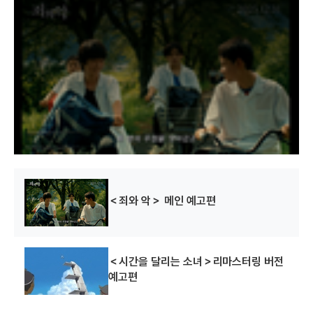
h
i
s
i
s
a
m
o
d
a
l
w
가슴 배구단
시간을 달리는 소녀
러프
i
n
d
(2008)
(2006)
(2006)
o
w
배우(배구부 선배)
배우(마미야 치아키
배우(오가타 츠요시)
.
(목소리 출연))
＜죄와 악＞ 메인 예고편
＜시간을 달리는 소녀＞리마스터링 버전
예고편
밤의 피크닉
세미시그레
(2006)
(2005)