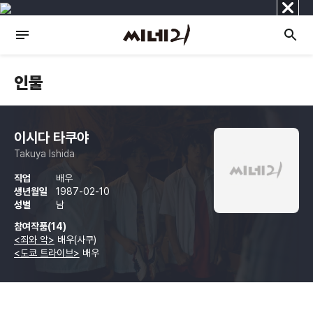
닫
기
인물
이시다 타쿠야
Takuya Ishida
직업
배우
생년월일
1987-02-10
성별
남
참여작품(14)
<죄와 악>
배우(사쿠)
<도쿄 트라이브>
배우