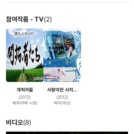
루키즈 졸업
리얼 술래잡기
60세의 러브레터
참여작품 - TV
(2)
(2009)
(2008)
(2009)
배우
배우
배우
개척자들
사랑이란 사치가
우리들과
도쿄 소년
길 위의 여행:
내게 떨어져 내린
(2012)
(2012)
경찰아저씨의
R246 스토리
(2008)
(2008)
(2008)
것일까?
배우(아베 시로)
배우(세오)
700일 전쟁
배우(사이조)
배우(슈)
배우
비디오
(8)
T