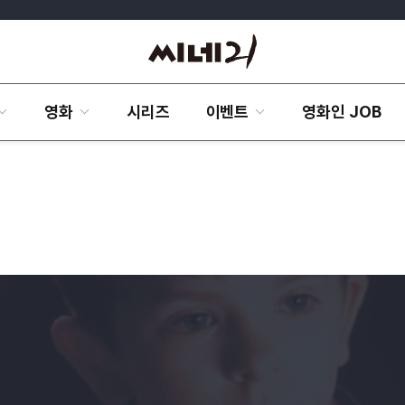
영화
시리즈
이벤트
영화인 JOB