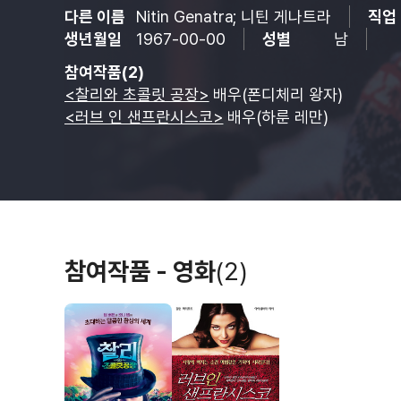
다른 이름
Nitin Genatra; 니틴 게나트라
직업
생년월일
1967-00-00
성별
남
참여작품(2)
<찰리와 초콜릿 공장>
배우(폰디체리 왕자)
<러브 인 샌프란시스코>
배우(하룬 레만)
참여작품 - 영화
(2)