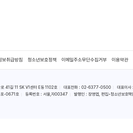
정보취급방침
청소년보호정책
이메일주소무단수집거부
이용약관
41길 11 SK V1센터 E동 1102호
대표전화 : 02-6377-0500
대표이사 
포-0671호
등록번호 : 서울,자00347
발행인 : 장영엽, 편집•청소년보호책