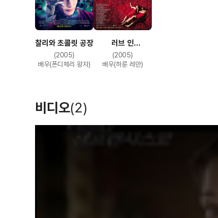
찰리와 초콜릿 공장
러브 인
샌프란시스코
(2005)
(2005)
배우(폰디체리 왕자)
배우(하룬 레만)
비디오
(2)
T
h
i
s
i
s
a
m
o
d
a
l
w
i
n
d
o
w
.