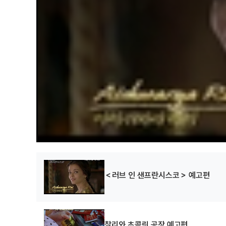
＜러브 인 샌프란시스코＞ 예고편
찰리와 초콜릿 공장 예고편