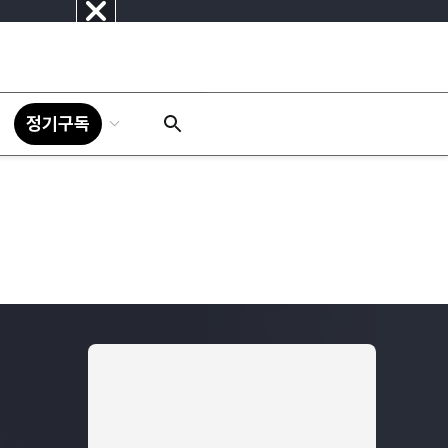
닫
기
정기구독