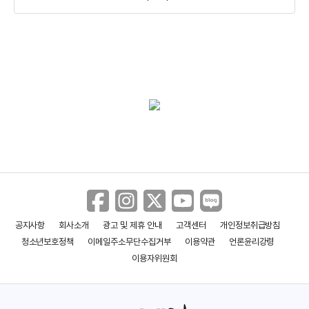
위험한 거래
울펜
세계사
(1983)
(1981)
(1981)
배우
배우(휘팅톤)
배우
공지사항
회사소개
광고 및 제휴 안내
고객센터
개인정보취급방침
청소년보호정책
이메일주소무단수집거부
이용약관
언론윤리강령
이용자위원회