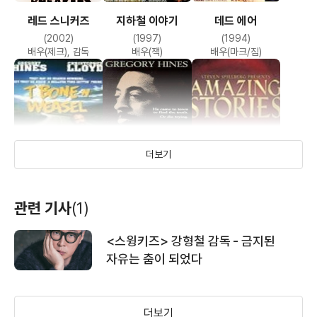
레드 스니커즈
지하철 이야기
데드 에어
이브의 파괴
승리의 탭 댄스
사이공
(2002)
(1997)
(1994)
(1991)
(1989)
(1988)
배우(제크), 감독
배우(잭)
배우(마크/짐)
배우(짐 맥퀘이드)
배우
배우(알베이비)
더보기
투 가이스
사진 속의 비밀
어메이징 스토리
관련 기사
(1)
필사의 도주
백야
카튼 클럽
(1992)
(1991)
(1985)
(1986)
(1985)
(1984)
배우(티 본)
배우(렌 메디슨 주니어)
배우
<스윙키즈> 강형철 감독 - 금지된
배우
배우(레이몬드)
배우(샌드맨 윌리엄스)
자유는 춤이 되었다
더보기