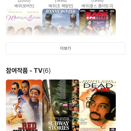
(2000)
(1996)
(1996)
배우(로버트)
배우(조 해밀턴)
배우(줄스 플라밍고)
더보기
사랑을 기다리며
르네상스 맨
천국으로 가는
참여작품 - TV
(6)
장의사
(1995)
(1994)
(1991)
배우(마빈)
배우(카스)
배우