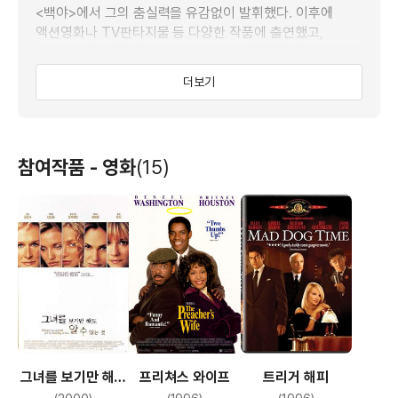
<백야>에서 그의 춤실력을 유감없이 발휘했다. 이후에
액션영화나 TV판타지물 등 다양한 작품에 출연했고,
1994년 <블리딩 하트>으로 감독으로 데뷔 했다.
더보기
당대 최고의 탭댄서로 배우와 TV 탤런트로도 활약한
그레고리 하인즈는 2003년 08월 09일 미국
로스앤젤레스에서 암으로 사망했다.
참여작품 - 영화
(15)
그녀를 보기만 해도
프리쳐스 와이프
트리거 해피
알 수 있는 것