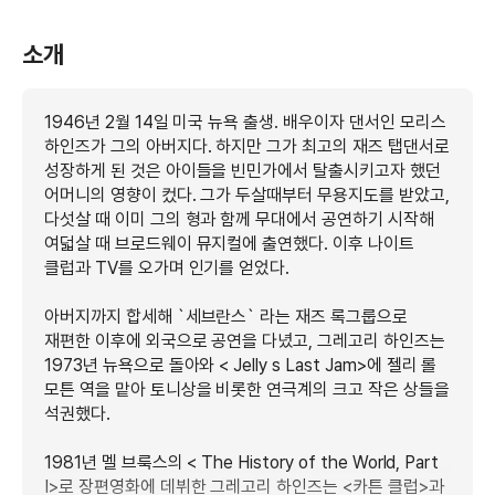
소개
1946년 2월 14일 미국 뉴욕 출생. 배우이자 댄서인 모리스
하인즈가 그의 아버지다. 하지만 그가 최고의 재즈 탭댄서로
성장하게 된 것은 아이들을 빈민가에서 탈출시키고자 했던
어머니의 영향이 컸다. 그가 두살때부터 무용지도를 받았고,
다섯살 때 이미 그의 형과 함께 무대에서 공연하기 시작해
여덟살 때 브로드웨이 뮤지컬에 출연했다. 이후 나이트
클럽과 TV를 오가며 인기를 얻었다.
아버지까지 합세해 `세브란스` 라는 재즈 록그룹으로
재편한 이후에 외국으로 공연을 다녔고, 그레고리 하인즈는
1973년 뉴욕으로 돌아와 < Jelly s Last Jam>에 젤리 롤
모튼 역을 맡아 토니상을 비롯한 연극계의 크고 작은 상들을
석권했다.
1981년 멜 브룩스의 < The History of the World, Part
I>로 장편영화에 데뷔한 그레고리 하인즈는 <카튼 클럽>과