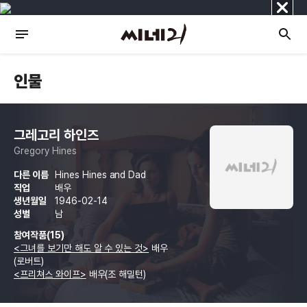
닫
기
인물
그레고리 하인즈
Gregory Hines
다른 이름
Hines Hines and Dad
직업
배우
생년월일
1946-02-14
성별
남
참여작품(15)
<그녀를 보기만 해도 알 수 있는 것>
배우
(로버트)
<프리쳐스 와이프>
배우(조 해밀턴)