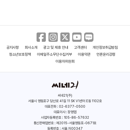
공지사항
회사소개
광고 및 제휴 안내
고객센터
개인정보취급방침
청소년보호정책
이메일주소무단수집거부
이용약관
언론윤리강령
이용자위원회
씨네21(주)
서울시 영등포구 당산로 41길 11 SK V1센터 E동 1102호
대표전화 : 02-6377-0500
대표이사 : 장영엽
사업자등록번호 : 105-86-57632
통신판매업번호 : 제2015-서울영등포-0671호
등록번호 : 서울,자00347