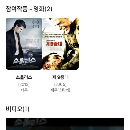
참여작품 - 영화
(2)
소울리스
제 9중대
(2013)
(2005)
배우
배우(스타쉬)
비디오
(1)
T
h
i
s