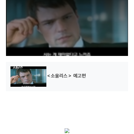
i
s
a
m
o
d
a
l
w
i
n
d
o
w
.
＜소울리스＞ 예고편