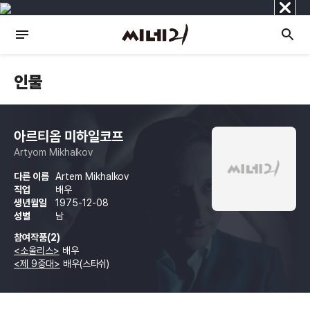
닫
기
인물
아르티옴 미하일코프
Artyom Mikhalkov
다른 이름
Artem Mikhalkov
직업
배우
생년월일
1975-12-08
성별
남
참여작품(2)
<소울리스>
배우
<제 9중대>
배우(스타쉬)