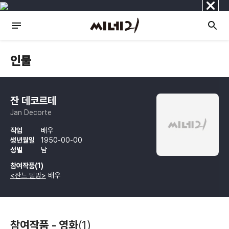
닫
기
인물
잔 데코르테
Jan Decorte
직업
배우
생년월일
1950-00-00
성별
남
참여작품(1)
<잔느 딜망>
배우
참여작품 - 영화
(1)