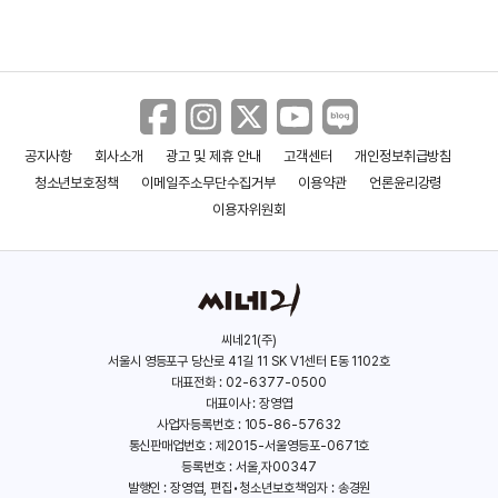
공지사항
회사소개
광고 및 제휴 안내
고객센터
개인정보취급방침
청소년보호정책
이메일주소무단수집거부
이용약관
언론윤리강령
이용자위원회
씨네21(주)
서울시 영등포구 당산로 41길 11 SK V1센터 E동 1102호
대표전화 : 02-6377-0500
대표이사 : 장영엽
사업자등록번호 : 105-86-57632
통신판매업번호 : 제2015-서울영등포-0671호
등록번호 : 서울,자00347
발행인 : 장영엽, 편집•청소년보호책임자 : 송경원