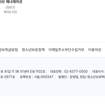
러브 제너레이션
(1997)
배우(나미)
정보취급방침
청소년보호정책
이메일주소무단수집거부
이용약관
41길 11 SK V1센터 E동 1102호
대표전화 : 02-6377-0500
대표이사 
포-0671호
등록번호 : 서울,자00347
발행인 : 장영엽, 편집•청소년보호책