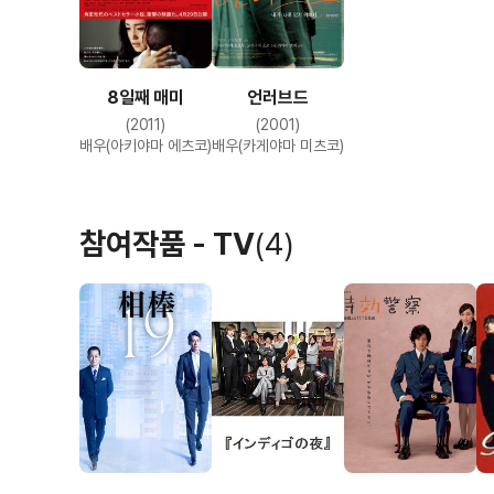
8일째 매미
언러브드
(2011)
(2001)
배우(아키야마 에츠코)
배우(카게야마 미츠코)
참여작품 - TV
(4)