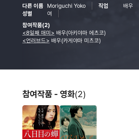
다른 이름
Moriguchi Yoko
직업
배우
성별
여
참여작품(2)
<8일째 매미>
배우(아키야마 에츠코)
<언러브드>
배우(카게야마 미츠코)
참여작품 - 영화
(2)