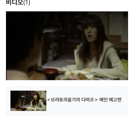
미스즈
비디오
(1)
(2001)
촬영
T
h
i
s
i
s
a
m
o
d
a
l
w
i
n
d
o
w
.
＜모라토리움기의 다마코＞ 메인 예고편