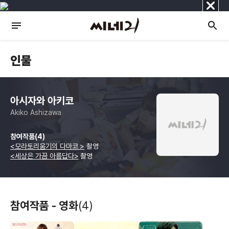
닫
기
인물
아시자와 아키코
Akiko Ashizawa
참여작품(4)
<모라토리움기의 다마코 >
촬영
<세상은 가끔 아름답다>
촬영
참여작품 - 영화
(4)