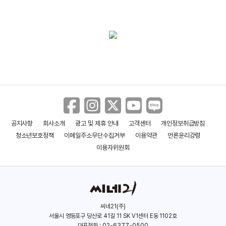
공지사항
회사소개
광고 및 제휴 안내
고객센터
개인정보취급방침
청소년보호정책
이메일주소무단수집거부
이용약관
언론윤리강령
이용자위원회
씨네21(주)
서울시 영등포구 당산로 41길 11 SK V1센터 E동 1102호
대표전화 : 02-6377-0500