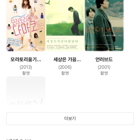
모라토리움기의
세상은 가끔
언러브드
다마코
아름답다
(2013)
(2006)
(2001)
촬영
촬영
촬영
더보기