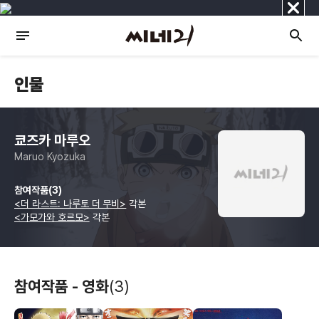
닫
기
인물
쿄즈카 마루오
Maruo Kyozuka
참여작품(3)
<더 라스트: 나루토 더 무비>
각본
<가모가와 호르모>
각본
참여작품 - 영화
(3)