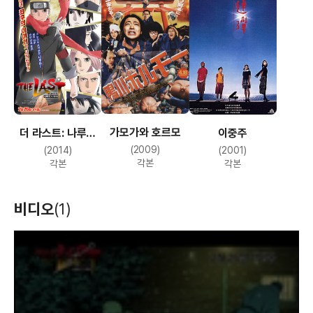
가모가와 호르모
더 라스트: 나루토
이중주
더 무비
(2009)
(2014)
(2001)
각본
각본
각본
비디오
(1)
T
h
i
s
i
s
a
m
o
d
a
l