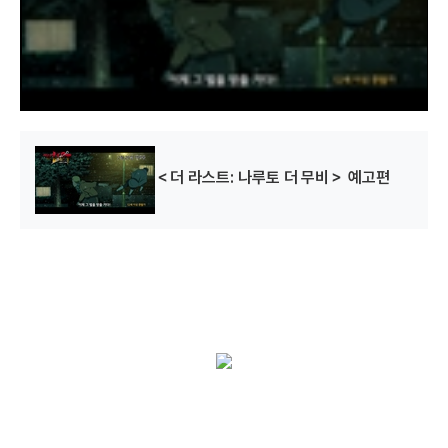
w
i
n
d
o
w
.
＜더 라스트: 나루토 더 무비＞ 예고편