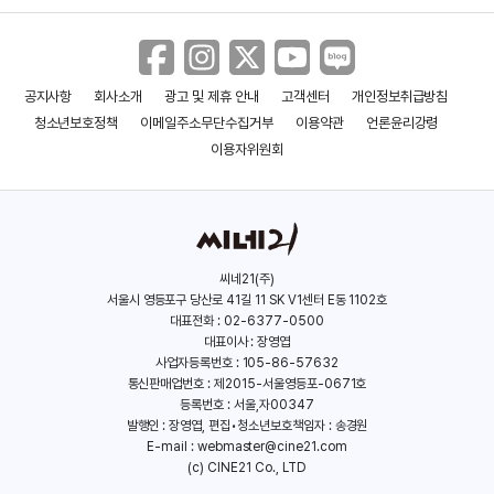
공지사항
회사소개
광고 및 제휴 안내
고객센터
개인정보취급방침
청소년보호정책
이메일주소무단수집거부
이용약관
언론윤리강령
이용자위원회
씨네21(주)
서울시 영등포구 당산로 41길 11 SK V1센터 E동 1102호
대표전화 : 02-6377-0500
대표이사 : 장영엽
사업자등록번호 : 105-86-57632
통신판매업번호 : 제2015-서울영등포-0671호
등록번호 : 서울,자00347
발행인 : 장영엽, 편집•청소년보호책임자 : 송경원
E-mail :
webmaster@cine21.com
(c) CINE21 Co., LTD