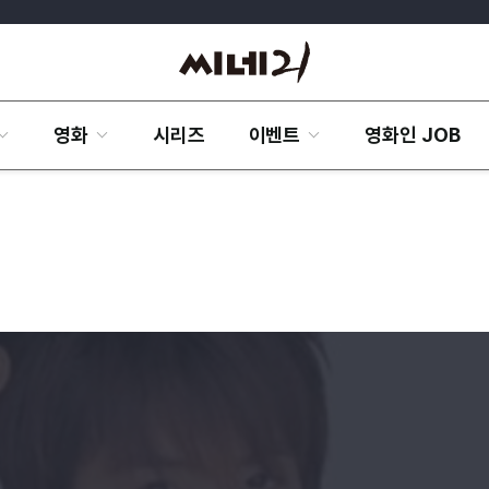
영화
시리즈
이벤트
영화인 JOB