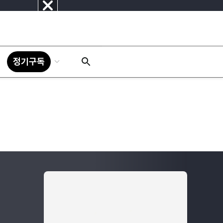
닫
기
정기구독