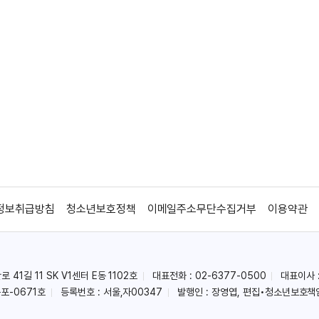
정보취급방침
청소년보호정책
이메일주소무단수집거부
이용약관
41길 11 SK V1센터 E동 1102호
대표전화 : 02-6377-0500
대표이사 
포-0671호
등록번호 : 서울,자00347
발행인 : 장영엽, 편집•청소년보호책