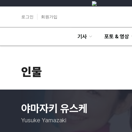
로그인
회원가입
기사
포토 & 영상
인물
야마자키 유스케
Yusuke Yamazaki