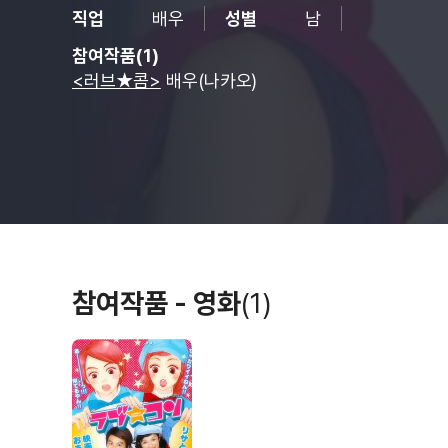
직업
배우
성별
남
참여작품(1)
<러브★콤>
배우(나카오)
참여작품 - 영화
(1)