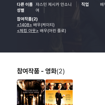
다른 이름
쟈스민 제시카 안소니
직업
배
성별
여
참여작품(2)
<1408>
배우(케이티)
<체킹 아웃>
배우(어린 플로)
참여작품 - 영화
(2)