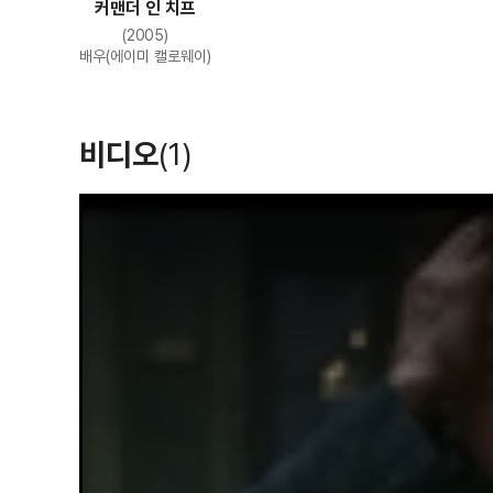
커맨더 인 치프
(2005)
배우(에이미 캘로웨이)
비디오
(1)
T
h
i
s
i
s
a
m
o
d
a
l
w
i
n
d
o
w
.