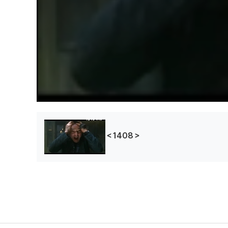
＜1408＞