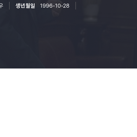
우
생년월일
1996-10-28