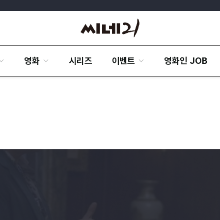
영화
시리즈
이벤트
영화인 JOB