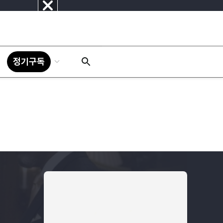
닫
기
정기구독