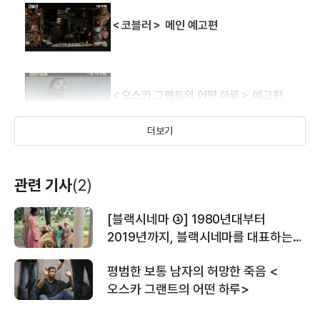
＜코블러＞ 메인 예고편
＜오스카 그랜트의 어떤 하루＞ 예고편
더보기
＜비카인드 리와인드＞미셀 공드리의
감독판 핸드메이드 특수효과 예고편
관련 기사
(2)
[블랙시네마 ③] 1980년대부터
＜비카인드 리와인드＞안상태 더빙
2019년까지, 블랙시네마를 대표하는
예고편
영화 20편
평범한 보통 남자의 허망한 죽음 <
오스카 그랜트의 어떤 하루>
＜비카인드 리와인드＞30초 스팟 영상