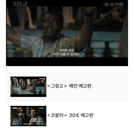
h
i
s
i
s
a
m
o
d
a
l
w
당신의 성자를
당신의 성인을
i
n
알아보는 방법
알아보는 법
d
(2006)
(2006)
o
w
배우(어린 로리)
배우(어린 로리)
.
＜그링고＞ 메인 예고편
＜코블러＞ 30초 예고편