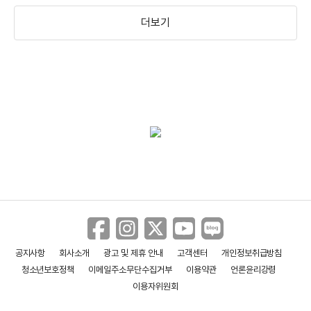
더보기
＜비카인드 리와인드＞안상태 더빙 현장
＜비카인드 리와인드＞예고편
공지사항
회사소개
광고 및 제휴 안내
고객센터
개인정보취급방침
청소년보호정책
이메일주소무단수집거부
이용약관
언론윤리강령
이용자위원회