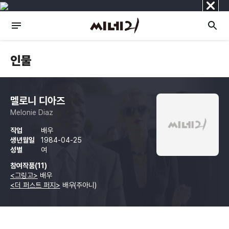
닫
기
인물
멜로니 디아즈
Melonie Diaz
직업
배우
생년월일
1984-04-25
성별
여
참여작품(11)
<그링고>
배우
<더 퍼스트 퍼지>
배우(주아니)