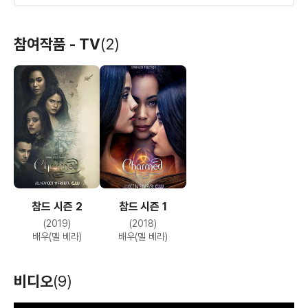
오스카 그랜트의
깊은 관계
비카인드 리와인드
참여작품 - TV
(2)
어떤 하루
(2013)
(2012)
(2008)
배우(소피나)
배우(이자벨)
배우(알마)
참드 시즌 2
참드 시즌 1
학생 회장 암살하기
아메리칸 선
이티비티티티
(2019)
(2018)
위원회
(2008)
(2008)
(2007)
배우(멜 베라)
배우(멜 베라)
배우
배우
배우(아나)
비디오
(9)
T