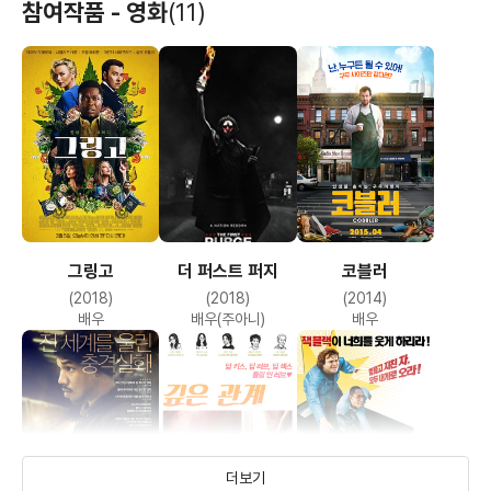
참여작품 - 영화
(11)
그링고
더 퍼스트 퍼지
코블러
(2018)
(2018)
(2014)
배우
배우(주아니)
배우
더보기