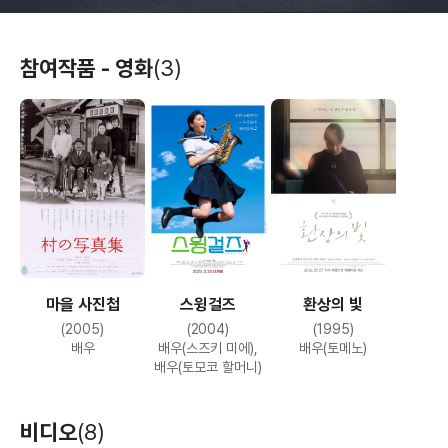
참여작품 - 영화
(3)
마을 사진첩
스윙걸즈
환상의 빛
(2005)
(2004)
(1995)
배우
배우(스즈키 미에),
배우(토메노)
배우(토모코 할머니)
비디오
(8)