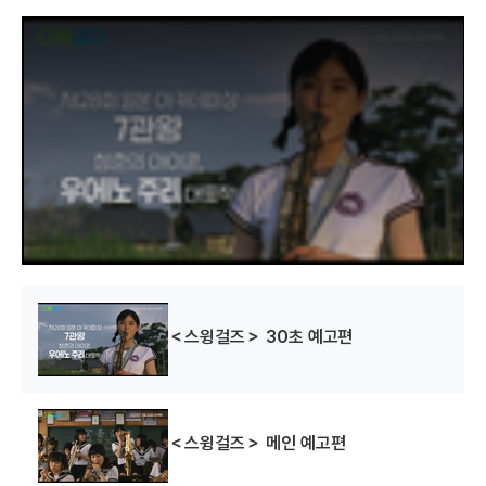
T
h
i
s
i
s
a
m
o
d
a
l
w
i
n
d
o
w
.
＜스윙걸즈＞ 30초 예고편
＜스윙걸즈＞ 메인 예고편