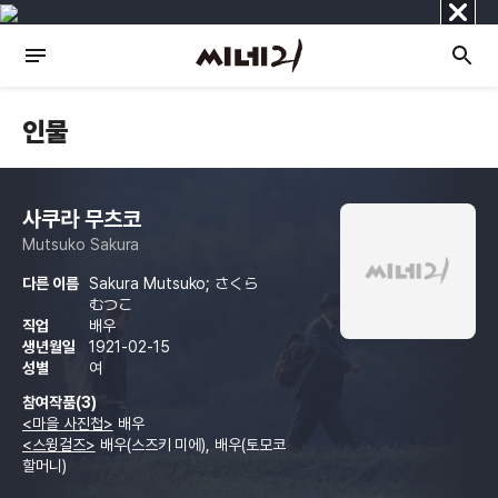
닫
기
인물
사쿠라 무츠코
Mutsuko Sakura
다른 이름
Sakura Mutsuko; さくら
むつこ
직업
배우
생년월일
1921-02-15
성별
여
참여작품(3)
<마을 사진첩>
배우
<스윙걸즈>
배우(스즈키 미에), 배우(토모코
할머니)