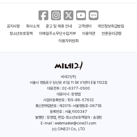
＜환상의 빛＞ 메인 예고편
공지사항
회사소개
광고 및 제휴 안내
고객센터
개인정보취급방침
＜스윙걸즈＞ 예고편
청소년보호정책
이메일주소무단수집거부
이용약관
언론윤리강령
이용자위원회
씨네21(주)
서울시 영등포구 당산로 41길 11 SK V1센터 E동 1102호
대표전화 : 02-6377-0500
대표이사 : 장영엽
사업자등록번호 : 105-86-57632
통신판매업번호 : 제2015-서울영등포-0671호
등록번호 : 서울,자00347
발행인 : 장영엽, 편집•청소년보호책임자 : 송경원
E-mail :
webmaster@cine21.com
(c) CINE21 Co., LTD