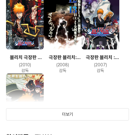
블리치 극장판 -
극장판 블리치:
극장판 블리치 :
지옥편
페이드 투 블랙
다이아몬드 더스트
(2010)
(2008)
(2007)
리벨리온
감독
감독
감독
더보기