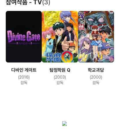
극장판 블리치:
참여작품 - TV
(3)
메모리즈 오브
(2006)
노바디
감독
디바인 게이트
탐정학원 Q
학교괴담
(2016)
(2003)
(2000)
감독
감독
감독