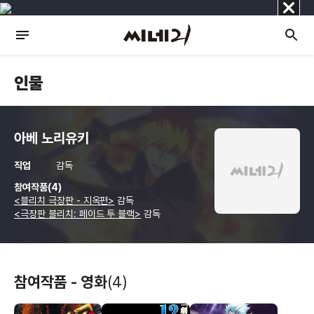
닫
기
인물
아베 노리유키
직업
감독
참여작품(4)
<블리치 극장판 - 지옥편>
감독
<극장판 블리치: 페이드 투 블랙>
감독
참여작품 - 영화
(4)