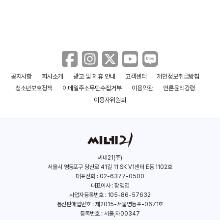
공지사항
회사소개
광고 및 제휴 안내
고객센터
개인정보취급방침
청소년보호정책
이메일주소무단수집거부
이용약관
언론윤리강령
이용자위원회
씨네21(주)
서울시 영등포구 당산로 41길 11 SK V1센터 E동 1102호
대표전화 : 02-6377-0500
대표이사 : 장영엽
사업자등록번호 : 105-86-57632
통신판매업번호 : 제2015-서울영등포-0671호
등록번호 : 서울,자00347