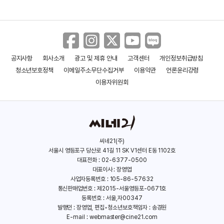
공지사항
회사소개
광고 및 제휴 안내
고객센터
개인정보취급방침
청소년보호정책
이메일주소무단수집거부
이용약관
언론윤리강령
이용자위원회
씨네21(주)
서울시 영등포구 당산로 41길 11 SK V1센터 E동 1102호
대표전화 : 02-6377-0500
대표이사 : 장영엽
사업자등록번호 : 105-86-57632
통신판매업번호 : 제2015-서울영등포-0671호
등록번호 : 서울,자00347
발행인 : 장영엽, 편집•청소년보호책임자 : 송경원
E-mail :
webmaster@cine21.com