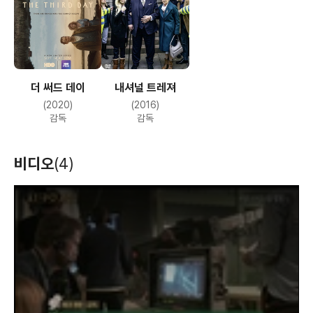
더 써드 데이
내셔널 트레져
(2020)
(2016)
감독
감독
비디오
(4)
T
h
i
s
i
s
a
m
o
d
a
l
w
i
n
d
o
w