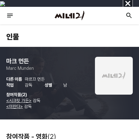
닫
기
인물
마크 먼든
Marc Munden
다른 이름
마르끄 먼든
직업
감독
성별
남
참여작품(2)
<시크릿 가든>
감독
<미란다>
감독
참여작품 - 영화
(2)