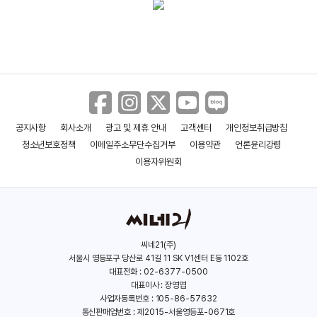
공지사항
회사소개
광고 및 제휴 안내
고객센터
개인정보취급방침
청소년보호정책
이메일주소무단수집거부
이용약관
언론윤리강령
이용자위원회
씨네21(주)
서울시 영등포구 당산로 41길 11 SK V1센터 E동 1102호
대표전화 : 02-6377-0500
대표이사 : 장영엽
사업자등록번호 : 105-86-57632
통신판매업번호 : 제2015-서울영등포-0671호