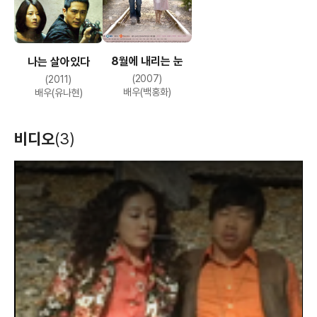
8월에 내리는 눈
나는 살아있다
(2007)
(2011)
배우(백홍화)
배우(유나현)
비디오
(3)
T
h
i
s
i
s
a
m
o
d
a
l
w
i
n
d
o
w
.