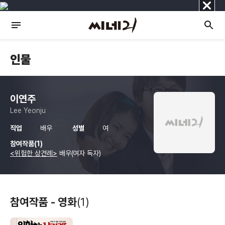
닫
기
인물
이연주
Lee Yeonju
직업
배우
성별
여
참여작품(1)
<위험한 상견례>
배우(여자 독자)
참여작품 - 영화
(1)