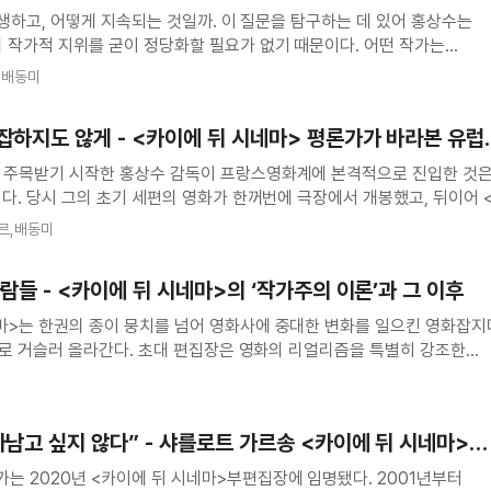
 탄생하고, 어떻게 지속되는 것일까. 이 질문을 탐구하는 데 있어 홍상수는
의 작가적 지위를 굳이 정당화할 필요가 없기 때문이다. 어떤 작가는
지나며 그 지위를 획득한다면, 홍상수는 분명 전자에 속한다. 홍상수
,배동미
‘홍상수 영화’다. 그의 영화는 반복되
잡하지도 않게 - <카이에 뒤 시네마> 평론가가 바라본 유럽
 주목받기 시작한 홍상수 감독이 프랑스영화계에 본격적으로 진입한 것
이다. 당시 그의 초기 세편의 영화가 한꺼번에 극장에서 개봉했고, 뒤이어 
남자의 미래다>가 소개됐다. 불과 1년 남짓한 사이 다섯편의 작품이
르,배동미
상하던 다른 한국 감독
사람들 - <카이에 뒤 시네마>의 ‘작가주의 이론’과 그 이후
마>는 한권의 종이 뭉치를 넘어 영화사에 중대한 변화를 일으킨 영화잡지
전으로 거슬러 올라간다. 초대 편집장은 영화의 리얼리즘을 특별히 강조한
. 바쟁은 영화잡지 <레뷰 뒤 시네마>에서 글을 써오다가 1949년
로 폐간을 경험한 뒤
아남고 싶지 않다” - 샤를로트 가르송 <카이에 뒤 시네마>
는 2020년 <카이에 뒤 시네마>부편집장에 임명됐다. 2001년부터