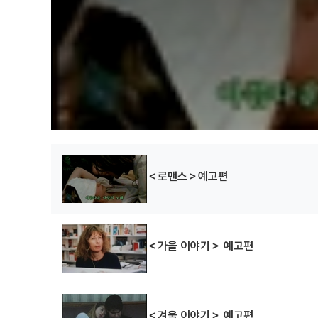
항상 스튜디오가 아닌 현장에서 촬영하며 촬영
찍는다. 그래서 그의 영화는 단순하면서도 우아
지금도 로메르는 전통적인 이야기체 영화를 무
마지막 남은 누벨바그 감독이고 어쩌면 20세기
수집가
모드 집에서의
내가 본 파리
하룻밤
(1967)
(1969)
(1965)
감독, 각본
각본, 감독
감독, 각본
＜로맨스＞예고편
＜가을 이야기＞ 예고편
사자의 신호
모든 남자의 이름은
패트릭이다
(1959)
(1959)
＜겨울 이야기＞ 예고편