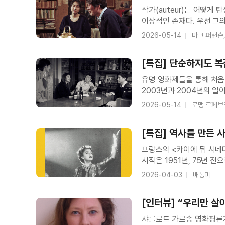
작가(auteur)는 어떻게
＜수집가＞ 예고편
이상적인 존재다. 우선 그
타고나고, 어떤 이는 시간이 
2026-05-14
마크 퍼랜슨
영화는 의심할 여지가 없이 
[특집] 단순하지도 복
홍상수
유명 영화제들을 통해 처음
2003년과 2004년의 일
생활의 발견>과 <여자는 
2026-05-14
로맹 르페브
소개되면서, 당시 함께 부
[특집] 역사를 만든 
프랑스의 <카이에 뒤 시네
시작은 1951년, 75년 
영화평론가 앙드레 바쟁이다
2026-04-03
배동미
창업자의 교통사고 사망으
[인터뷰] “우리만 살
공동 부편집장 인터뷰
샤를로트 가르송 영화평론가