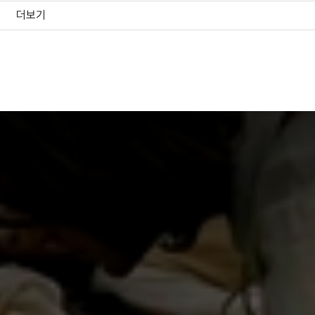
.
더보기
레르의 무릎 Le Genou de Claie>(1970), <수집광
네트와 미라벨의
녹색광선
파리의 랑데부
보름달이 뜨는 
 오후 L’Amour, L’Apr -Midi>(1972)로 이 도덕이야기
네가지 모험
(1987)
(1986)
(1985)
(1984)
quise Von 0>(1976) 등의 유명한 문학작품을 각색한
감독
감독, 각본
감독, 각본
감독, 각본
 연작을 풀어놓았다. 이 연작은 ‘희극과 속담’이란 제목을
teur>(1981)부터 시작하는데 대개 현대 프랑스사회에서
 쩔쩔매다가 마침내 자기 구원을 찾는다는 얘기다. 그러나
>처럼, 신경쇠약 직전의 프랑스 사람을 담은 신경질적인
를 끌고 가지만 ‘도덕이야기’를 잇는 현대인의 마음의
밝은 밤 Les Nuits de la Pleine Lune>(1984), <내
O 후작 부인
오후의 연정
루아인 페르스발
클레르의 무릎
 등으로 이어진 ‘희극과 속담’ 시리즈는 다시 <봄 이야기 Conte
(1976)
(1972)
(1978)
(1970)
 d’Hiver>(1991), 최근의 <여름 이야기 Conte d'ete>
감독, 배우(러시아
감독, 각본
감독, 각본
각본, 감독
>(1998) 등 ‘계절 이야기’로 넘어갔다. 로메르는 지금도 아주
군인), 각본
다. 주연으로 발탁한 배우와 매일 저녁 상젤리제 거리를
보낸 뒤 촬영에 들어갈 정도로 유유자적하게 영화를 만든다.