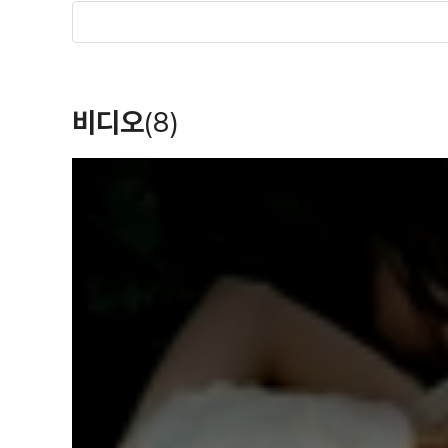
깊이있게 관찰하는 능력이 로메르에게는 있었다
‘도덕이야기’ 연작의 네번째와 다섯번째 이야기는 <클
겨울 이야기
봄 이야기
내 여자친구의
레
La Collectionneuse>(1967), 그리고 <사랑,
남자친구
(1992)
(1990)
(1987)
연가는 끝났다. 70년대 중반 <0 후작 Die Mar
비디오
(8)
감독, 각본
각본, 감독
감독, 각본
영화를 찍었던 로메르는 80년대부터 다시 새로운
단 <비행사의 아내 La Femme de L’Avia
T
h
i
살아가는 프랑스 사람들이 자기 감정에 당황해서
s
i
이 연작은 장 자크 베넥스가 만든 <베티 블루
s
a
m
푸념과는 차원이 다르다. 아주 사적인 투로 영화
o
d
풍경을 담고 있다.
a
l
w
i
n
<해변의 폴린 Pauline a la Plage>(1983), <달
d
o
w
해변의 폴린느
아름다운 결혼
비행사의 아내
갈
친구의 친구 L’Ami de Mon Ami>(1987)
.
(1983)
(1982)
(1981)
de Printemps>(1989), <겨울 이야기 Conte
감독, 각본
각본, 감독
각본, 감독
(1996) <가을 이야기 Conte d’automne
적은 예산으로 영화를 찍고 무명배우들을 기용한
걸으며 작품에 대해 토론하고 그렇게 6개월을 