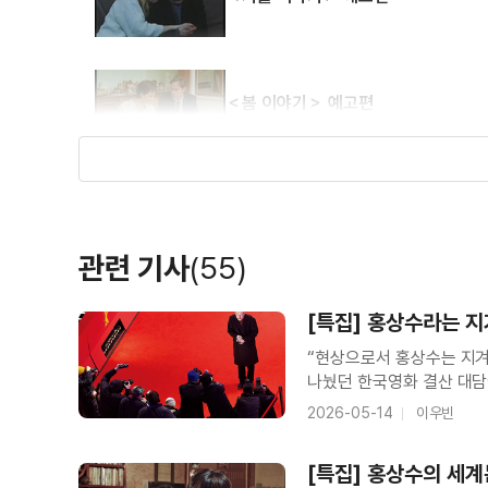
감독, 각본
각본
＜봄 이야기＞ 예고편
＜녹색광선＞ 예고편
관련 기사
(55)
＜해변의 폴린느＞ 예고편
[특집] 홍상수라는 지
“현상으로서 홍상수는 지겨운
나눴던 한국영화 결산 대담
남자의 미래다>를 내놓았을 
2026-05-14
이우빈
＜모드 집에서의 하룻밤＞ 예고편
차고 넘쳐 ‘지겨운 현상’으
[특집] 홍상수의 세계