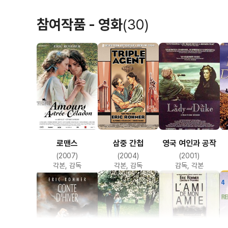
몇년 후 67년에 로메르는 ‘도덕이야기’ 연작을
참여작품 - 영화
(30)
하룻밤 Ma Nuit Chez Maud>(1969)
성공했고 프랑스뿐만 아니라 영미권의 평단에서
내용은 단순하다. 장 루이는 열렬한 가톨릭신자
느낀다. 그러나 장 루이가 좀처럼 다가가기 힘
루이는 크리스마스 전날 밤 파리의 한 식당에서
비달은 장 루이에게 자신의 애인 모드 집에 같
살아가는 여성. 그날 밤 장 루이와 모드와 비달
철학에 대해 생기넘치는 대화를 나눈다. 비달은
같이 밤을 보내라고 꼬드긴다. 모드 역시 장 
로맨스
삼중 간첩
영국 여인과 공작
망설인다. 밤이 깊어지자 모드는 루이를 유혹한
(2007)
(2004)
(2001)
사랑을 나누지 못한다. 이 장면은 영화사에 남을
각본, 감독
각본, 감독
감독, 각본
약 40여분간 전개된다. 모드와 비달의 2인 화면
잡은 3 인 화면이 황홀하게 이어지는데 겉으로
가닿는 것 같은 느낌을 준다. 영화 결말에서 관
모드뿐임을 알게 된다. 모드는 영화 역사상 가
모드 집에서의 하룻밤>은 누벨바그 영화의 결정