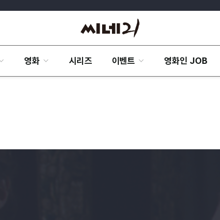
영화
시리즈
이벤트
영화인 JOB