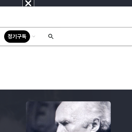
닫
기
정기구독