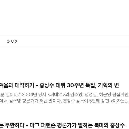
더보기
겨움과 대적하기 - 홍상수 데뷔 30주년 특집, 기획의 변
 일이다.” 2004년 당시 <씨네21>의 김소영, 정성일, 허문영 편집위
에서 김소영 평론가가 꺼낸 말이다. 홍상수 감독이 5번째 장편 <여자는
때다. 1996년 데뷔 이후 8년쯤 됐을 때, 이미 홍상수 감독에 대한 담론
로
는 무한하다 - 마크 퍼랜슨 평론가가 말하는 북미의 홍상수