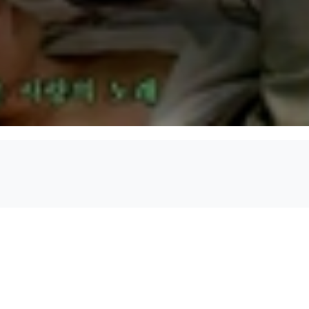
중에도 배우들과 계속 토론하면서 영화 대부분을 즉흥연출로
하다. 영화로 철학하는 감독. 누벨바그가 역사 속으로 사라진
시하고 항상 새로운 어법으로 마음의 풍경을 담아낸다.
 최후의 대가 감독일 것이다.
[씨네21 영화감독사전]
파리의 나자
수잔느의 경력
몽소 빵집의 소녀
소개 혹은
샤를로트와 그
(1964)
(1963)
(1963)
(1961)
스테이크
감독
감독, 각본
감독
감독