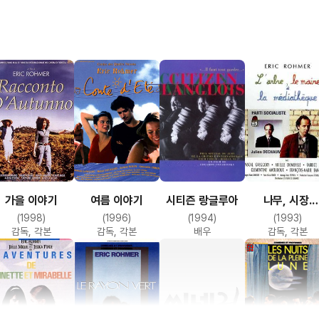
 잇는 35mm 장편극영화를 기획하는데 바로 <모드 집에서의
이다. 이 영화는 로메르의 명성을 굳혀 주었으며 흥행에서 크게
도 열렬히 박수를 친 작품이다.<모드 집에서의 하룻밤>의
. 장 루이는 우연히 교회에서 본 여학생 프랑수아에게 사랑을
들 만큼 프랑수아는 수줍음을 심하게 타는 여성이다. 장
 옛 친구 비달을 만난다. 비달은 마르크시스트인 대학교수.
이 가자고 한다. 모드는 지식인이면서도 자유분방하게
 이 세사람은 같이 저녁을 보내며 장 루이가 좋아하는 파스칼
 그 자리를 떠나겠다고 한다. 그러면서 장 루이에게 모드와
루이에게 호감을 보이지만 엄격한 도덕주의자 장 루이는
가을 이야기
여름 이야기
시티즌 랑글루아
나무, 시장.
다. 그러나 마음은 있으나 이성에 억눌린 장 루이는 모드와
메디아테크
(1998)
(1996)
(1994)
(1993)
 명장면이다. 영화 제목 그대로 모드 집에서 보낸 하룻밤이
감독, 각본
감독, 각본
배우
감독, 각본
, 장 루이의 1인 화면, 그리고 모드와 비달과 장 루이를 함께
 고상한 얘기를 나누는 세 등장인물의 내면에 카메라가 쉽게
객은 등장인물 중 가면을 쓰지 않고 살아가는 유일한 사람은
장 아름답게 묘사된 자유주의자 여성이다. 에릭 로메르의 <
판이다. 별로 극적이지 않은 ‘작은’ 얘기에서 인생을