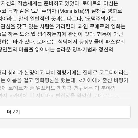
 자신의 작품세계를 준비하고 있었다. 로메르의 야심은
 등과 같은 ‘도덕주의자’(Moraliste)의 실천을 영화로
이라는 말의 일반적인 뜻과는 다르다. ‘도덕주의자’는
 관심을 갖고 있는 사람을 가리킨다. 과연 로메르의 영화는
을 하는 도중 뭘 생각하는지에 관심이 있다. 행동이 아닌
명하는 바가 있다. 로메르는 식탁에서 등장인물이 파스칼의
장인물의 마음을 읽어내는 놀라운 영화기법과 정신의
-마리 쉐레가 본명이고 나치 점령기에는 질베르 코르디에라는
라는 이름을 걸고 영화평론을 했는데, <카이에> 출신 비평가
 함께 로메르가 쓴 앨프리드 히치콕 연구서는 이 분야의
까지 <카이에 뒤 시네마> 편집장을 역임한 로메르는 그
편영화를 연출한 로메르는 62년 ‘로샹주 영화사’를 차리고
의 도덕이야기’라고 이름붙인 연작의 첫번째와 두번째
더보기
nceau>(1962)과 <수잔의 가방 La Carriere de
는 데 그쳤다. <몽소 빵집>은 26분짜리 단편이었고 <수잔의