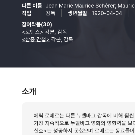
다른 이름
Jean Marie Maurice Schérer; Mauric
직업
감독
생년월일
1920-04-04
참여작품(30)
<로맨스>
각본, 감독
<삼중 간첩>
각본, 감독
소개
에릭 로메르는 다른 누벨바그 감독에 비해 훨씬
가장 지속적으로 누벨바그 영화의 영향력을 보여
신호>는 성공하지 못했으며 로메르는 동료들이