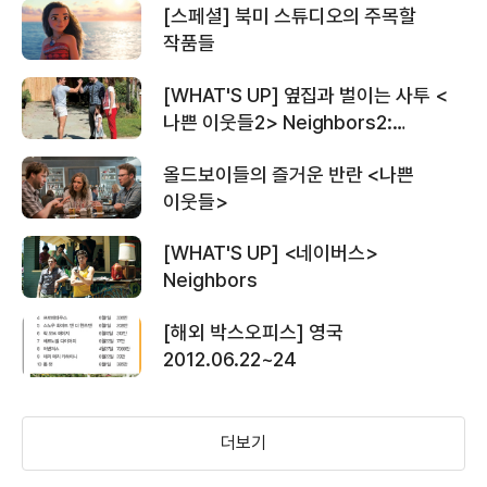
[스페셜] 북미 스튜디오의 주목할
＜아기배달부 스토크＞ 1차 예고편
작품들
[WHAT'S UP] 옆집과 벌이는 사투 <
나쁜 이웃들2> Neighbors2:
＜나쁜 이웃들＞ 예고편
Sorority Rising
올드보이들의 즐거운 반란 <나쁜
이웃들>
[WHAT'S UP] <네이버스>
＜나쁜 이웃들＞ 스페셜 예고편
Neighbors
[해외 박스오피스] 영국
2012.06.22~24
＜나쁜 이웃들＞ 전쟁의 시작 영상
더보기
＜예스맨＞베프 노먼 소개 영상