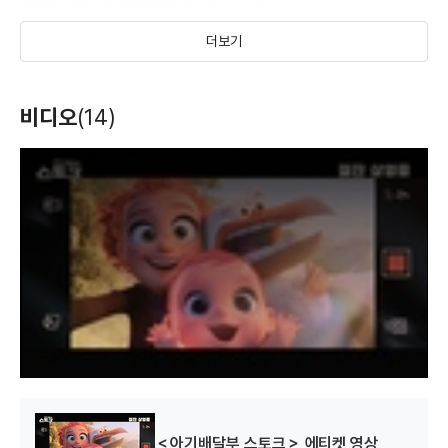
더보기
카마이클 쇼 시즌 2
카마이클 쇼 시즌 1
비디오
(14)
(2016)
(2015)
각본
각본
T
h
i
s
i
s
a
m
o
d
a
l
w
i
n
d
o
w
.
＜아기배달부 스토크＞ 에티켓 영상