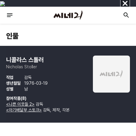
닫
기
인물
니콜라스 스톨러
Nicholas Stoller
직업
감독
생년월일
1976-03-19
성별
남
참여작품(8)
<나쁜 이웃들 2>
감독
<아기배달부 스토크>
감독, 제작, 각본