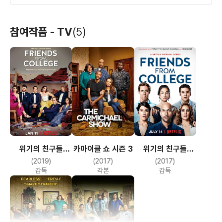
나쁜 이웃들
5년째 약혼 중
겟 힘 투 더 그릭
참여작품 - TV
(5)
(2014)
(2012)
(2010)
감독
감독
감독
위기의 친구들
카마이클 쇼 시즌 3
위기의 친구들
사랑이 어떻게
예스맨
시즌2
시즌1
(2019)
(2017)
(2017)
변하니?
(2008)
(2008)
감독
각본
감독
감독
각본