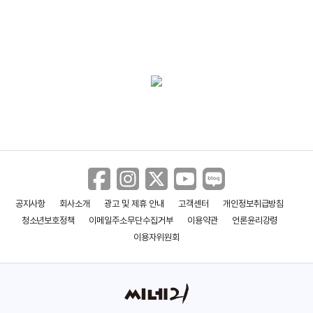
＜예스맨＞촬영 현장 메이킹 영상
＜예스맨＞짐캐리 번지점프 영상
＜예스맨＞2차 예고편
공지사항
회사소개
광고 및 제휴 안내
고객센터
개인정보취급방침
청소년보호정책
이메일주소무단수집거부
이용약관
언론윤리강령
이용자위원회
＜예스맨＞1차 예고편