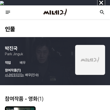
닫
기
인물
박진국
Park Jinguk
직업
배우
참여작품(1)
<나비두더지>
배우(진수)
참여작품 - 영화
(1)