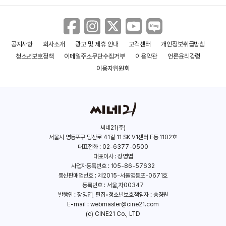
공지사항
회사소개
광고 및 제휴 안내
고객센터
개인정보취급방침
청소년보호정책
이메일주소무단수집거부
이용약관
언론윤리강령
이용자위원회
씨네21(주)
서울시 영등포구 당산로 41길 11 SK V1센터 E동 1102호
대표전화 : 02-6377-0500
대표이사 : 장영엽
사업자등록번호 : 105-86-57632
통신판매업번호 : 제2015-서울영등포-0671호
등록번호 : 서울,자00347
발행인 : 장영엽, 편집•청소년보호책임자 : 송경원
E-mail :
webmaster@cine21.com
(c) CINE21 Co., LTD