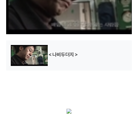
w
i
n
d
o
w
.
＜나비두더지＞