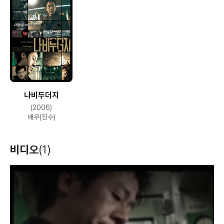
나비두더지
(2006)
배우(진수)
비디오
(1)
T
h
i
s
i
s
a
m
o
d
a
l