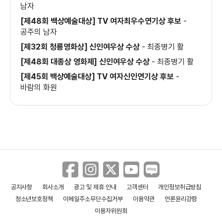
남자
[제48회 백상예술대상] TV 여자최우수연기상 후보
-
공주의 남자
＜민우씨 오는 날＞ 예고편
[제32회 청룡영화상] 신인여우상 수상
-
최종병기 활
[제48회 대종상 영화제] 신인여우상 수상
-
최종병기 활
[제45회 백상예술대상] TV 여자신인연기상 후보
-
＜오늘의 연애＞ 티저 예고편
바람의 화원
＜최종병기 활＞ 본 예고편
＜최종병기 활＞ 액션투혼 영상
공지사항
회사소개
광고 및 제휴 안내
고객센터
개인정보취급방침
청소년보호정책
이메일주소무단수집거부
이용약관
언론윤리강령
이용자위원회