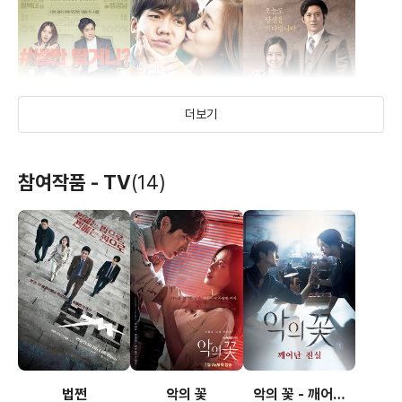
더보기
그날의 분위기
오늘의 연애
민우씨 오는 날
참여작품 - TV
(14)
(2015)
(2014)
(2014)
배우(배수정)
배우(현우)
배우(연희)
법쩐
악의 꽃
악의 꽃 - 깨어난