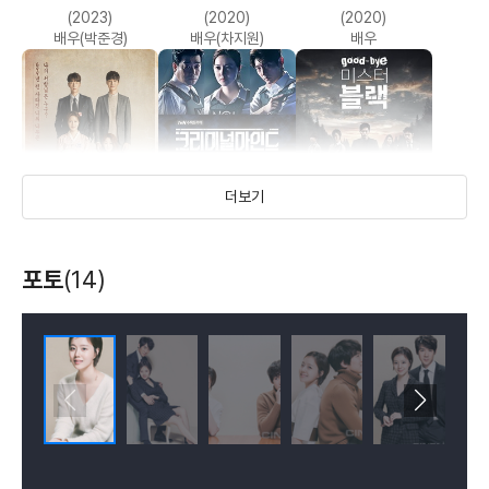
최종병기 활
울학교 이티
진실
(2023)
(2020)
(2020)
(2011)
(2008)
배우(박준경)
배우(차지원)
배우
배우(자인)
배우(이은실)
더보기
계룡선녀전
크리미널마인드
굿바이 미스터 블랙
포토
(14)
(2018)
(2017)
(2016)
배우(선옥남)
배우(하선우)
배우(김스완)