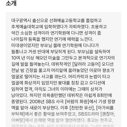
소개
대구광역시 출신으로 선화예술고등학교를 졸업하고
추계예술대학교에 입학하였다가 자퇴하였다. 조용하고
약간 소심한 성격이라 연기학원에 다니면 성격이 좀
나아질까 등록을 했지만 연기에 매력을 느낀다.
미대생이었지만 부모님 몰래 연기학원에 다니다가
들통나고 거센 반대에 부딪히게 된다. 부모님을 설득하여
10여 년 이상 해오던 미술을 그만두고 본격적으로 연기자의
길에 발을 들여놓는다. 데뷔작격인 [달려라 고등어] 오디션
전날 밤 긴장을 풀고자 머리맡에 올려놓았던 아로마 향초가
얼굴로 떨어지는 사고를 겪는다. 머리카락과 눈썹이 타고
얼굴에 화상까지 입었지만 붕대를 칭칭 감고 오디션에
임하여 합격, 아직도 그녀의 이마에는 그때의 상처가
남아있다. 하지만 의욕충만했던 데뷔작은 아쉽게 8회만에
종영된다. 2008년 SBS 사극 [바람의 화원]에서 기생 정향
역을 맡아 새로이 부상한다. 이후 [찬란한 유산], [아가씨를
부탁해]에서 좋은 활약을 보여주었고, SBS드라마 [괜찮아,
아빠딸]에서 은채령 역을 맡아 열연하였다. 종교는 천주교,
혈액형은 Rh+ B형. 싸이 도메인에서 비롯된 그녀의 별명은