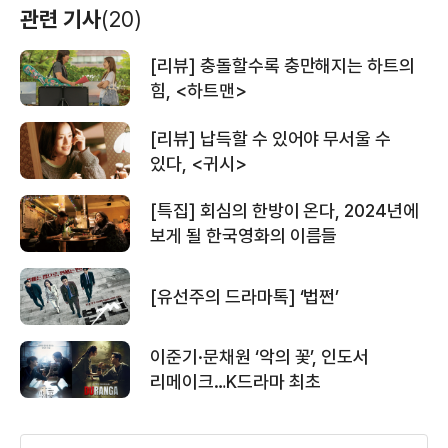
관련 기사
(20)
[리뷰] 충돌할수록 충만해지는 하트의
＜귀시＞ 리뷰 예고편
힘, <하트맨>
[리뷰] 납득할 수 있어야 무서울 수
있다, <귀시>
＜귀시＞ 메인 예고편
[특집] 회심의 한방이 온다, 2024년에
보게 될 한국영화의 이름들
＜명당＞메인 30초 예고편
[유선주의 드라마톡] ‘법쩐’
이준기·문채원 ‘악의 꽃’, 인도서
리메이크…K드라마 최초
＜명당＞메인 예고편