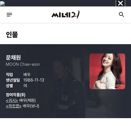
닫
기
인물
문채원
MOON Chae-won
직업
배우
생년월일
1986-11-13
성별
여
참여작품(8)
<귀시>
배우(채원)
<하트맨>
배우(보나)