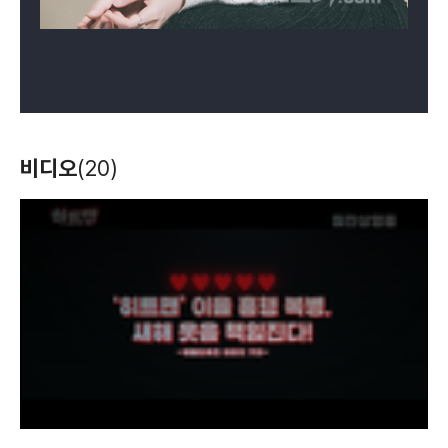
바람의 화원
달려라 고등어
(2008)
(2007)
비디오
(20)
배우(정향)
배우(민윤서)
T
h
i
s
i
s
a
m
o
d
a
l
w
i
n
d
o
w
.