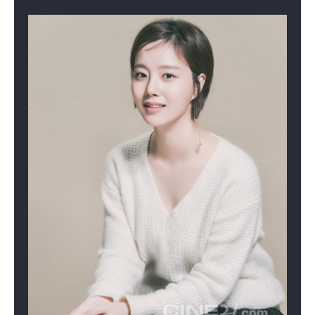
굿 닥터
세상 어디에도 없는
공주의 남자
착한남자
(2013)
(2012)
(2011)
배우(차윤서)
배우(서은기)
배우(세령)
괜찮아 아빠 딸
찬란한 유산
아가씨를 부탁해
(2010)
(2009)
(2009)
배우(은채령)
배우(유승미)
배우(여의주)