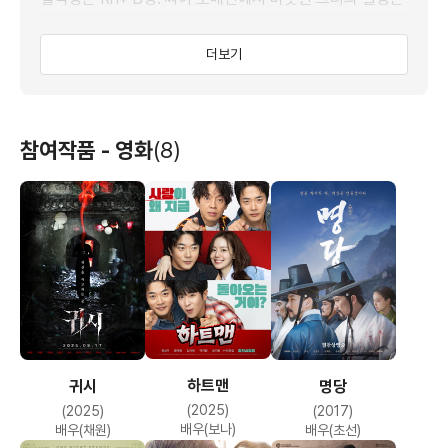
문뽕구이다. 문뽕구는 전에 키우던 강아지 이름이라고 한다.
이상형은 건강하고 아이와 강아지를 좋아하는 사람.
더보기
참여작품 - 영화
(8)
하트맨
귀시
명당
(2025)
(2025)
(2017)
배우(보나)
배우(채원)
배우(초선)