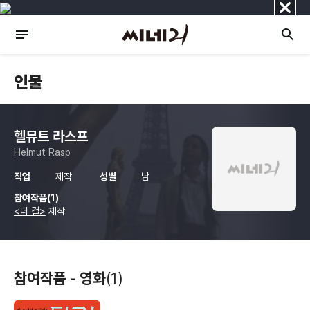
닫
기
인물
헬뮤트 라스프
Helmut Rasp
직업
제작
성별
남
참여작품(1)
<더 걸>
제작
참여작품 - 영화
(1)