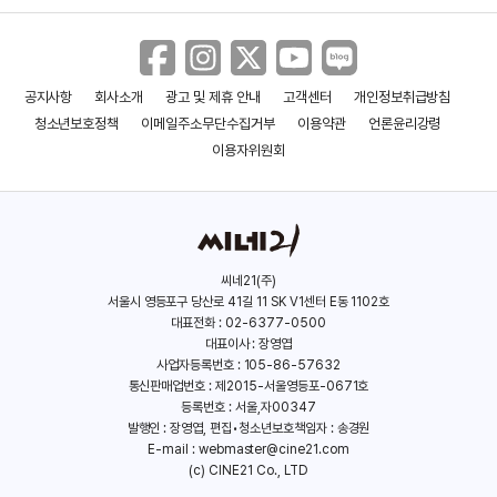
공지사항
회사소개
광고 및 제휴 안내
고객센터
개인정보취급방침
청소년보호정책
이메일주소무단수집거부
이용약관
언론윤리강령
이용자위원회
씨네21(주)
서울시 영등포구 당산로 41길 11 SK V1센터 E동 1102호
대표전화 : 02-6377-0500
대표이사 : 장영엽
사업자등록번호 : 105-86-57632
통신판매업번호 : 제2015-서울영등포-0671호
등록번호 : 서울,자00347
발행인 : 장영엽, 편집•청소년보호책임자 : 송경원
E-mail :
webmaster@cine21.com
(c) CINE21 Co., LTD