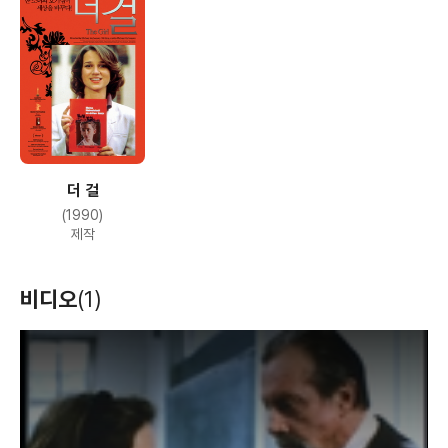
더 걸
(1990)
제작
비디오
(1)
T
h
i
s
i
s
a
m
o
d
a
l