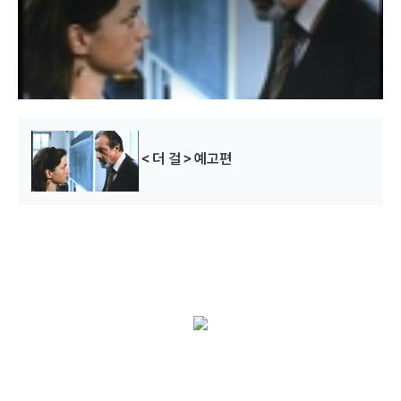
w
i
n
d
o
w
.
＜더 걸＞예고편