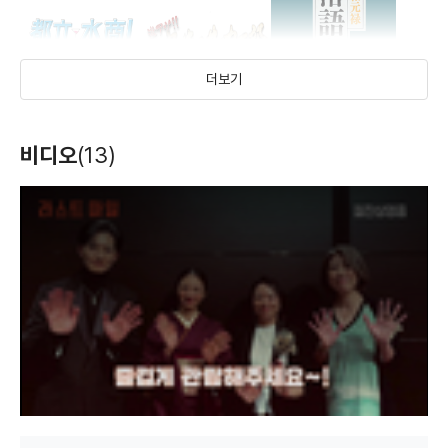
더보기
도립수상! ~레이와~
엄청 뜨거운!!
쇼와 겐로쿠 라쿠고
비디오
(13)
양키사커부
심중
(2019)
(2018)
(2018)
배우(이시와타 나오키)
배우(오카노 마사유키)
배우(유라쿠테이
T
h
요타로)
i
s
i
s
a
m
o
d
a
l
w
i
n
d
o
w
.
어른고교
여자 구애의 밥
파워레인저