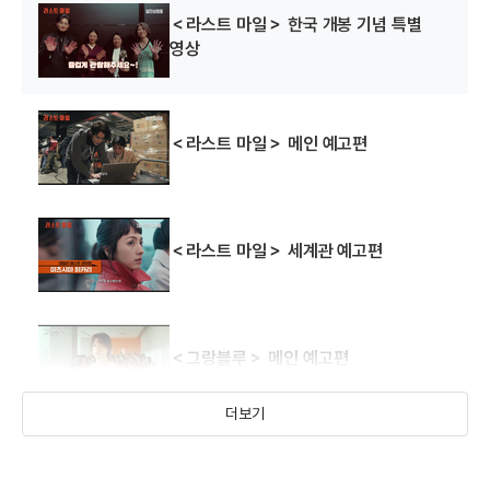
시즌2
다이노포스
(2017)
(2016)
(2013)
＜라스트 마일＞ 한국 개봉 기념 특별
배우(야마다 페가수)
배우
배우(키류 다이고/ 쿄류
레드)
영상
＜라스트 마일＞ 메인 예고편
＜라스트 마일＞ 세계관 예고편
비밀
(2010)
배우(소마 하루키)
＜그랑블루＞ 메인 예고편
더보기
＜리스타트는 지금부터＞ 메인 예고편