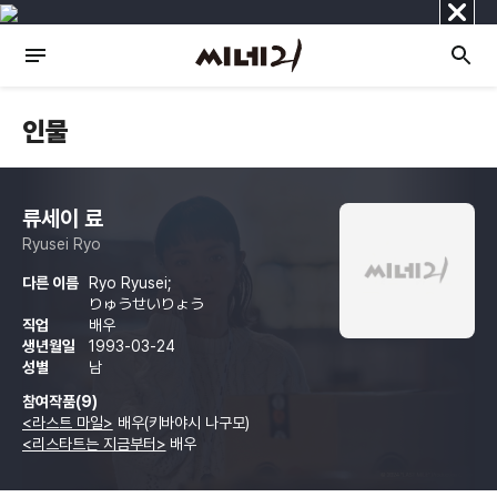
닫
기
인물
류세이 료
Ryusei Ryo
다른 이름
Ryo Ryusei;
りゅうせいりょう
직업
배우
생년월일
1993-03-24
성별
남
참여작품(9)
<라스트 마일>
배우(키바야시 나구모)
<리스타트는 지금부터>
배우