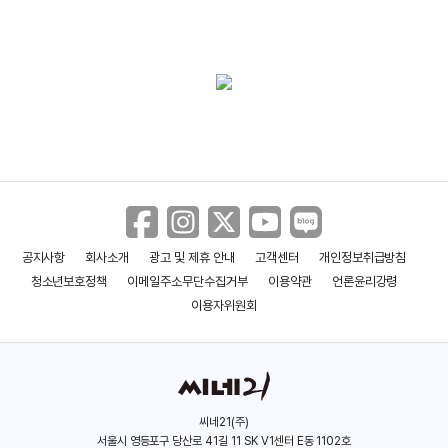
＜선생님!... 좋아해도 될까요?＞메인
예고편
＜22년 후의 고백＞30초 예고편
공지사항
회사소개
광고 및 제휴 안내
고객센터
개인정보취급방침
＜22년 후의 고백＞메인 예고편
청소년보호정책
이메일주소무단수집거부
이용약관
언론윤리강령
이용자위원회
＜너와 100번째 사랑＞ 30초 예고편
씨네21(주)
서울시 영등포구 당산로 41길 11 SK V1센터 E동 1102호