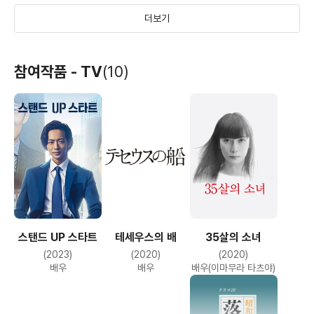
더보기
너와 100번째 사랑
22년 후의 고백
선생님!... 좋아해도
참여작품 - TV
(10)
될까요?
(2017)
(2017)
(2017)
배우
배우
배우
스탠드 UP 스타트
테세우스의 배
35살의 소녀
오렌지
수전전대 쿄류저
오란고교 호스트부
(2023)
(2020)
(2020)
VS 고버스터즈
(2015)
(2013)
(2012)
배우
배우
배우(이마무라 타츠야)
공룡대결전! 안녕히
배우
배우
배우(네코자와
우메히토)
영원한 친구여