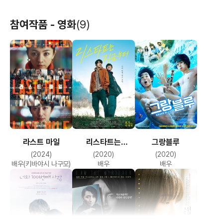
참여작품 - 영화
(9)
라스트 마일
리스타트는
그랑블루
지금부터
(2024)
(2020)
(2020)
배우(키바야시 나구모)
배우
배우