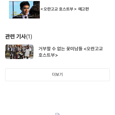
＜오란고교 호스트부＞ 예고편
관련 기사
(1)
거부할 수 없는 꽃미남들 <오란고교
호스트부>
더보기