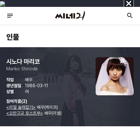
닫
기
인물
시노다 마리코
Mariko Shinoda
직업
배우
생년월일
1986-03-11
성별
여
참여작품(2)
<리얼 술래잡기>
배우(케이코)
<오란고교 호스트부>
배우(미셸)