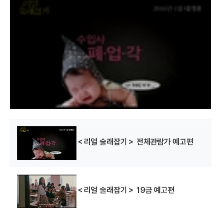
h
i
s
i
s
a
m
o
d
a
l
w
i
n
d
o
w
.
＜리얼 술래잡기＞ 전체관람가 예고편
＜리얼 술래잡기＞ 19금 예고편