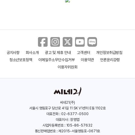
공지사항
회사소개
광고 및 제휴 안내
고객센터
개인정보취급방침
청소년보호정책
이메일주소무단수집거부
이용약관
언론윤리강령
이용자위원회
씨네21(주)
서울시 영등포구 당산로 41길 11 SK V1센터 E동 1102호
대표전화 : 02-6377-0500
대표이사 : 장영엽
사업자등록번호 : 105-86-57632
통신판매업번호 : 제2015-서울영등포-0671호