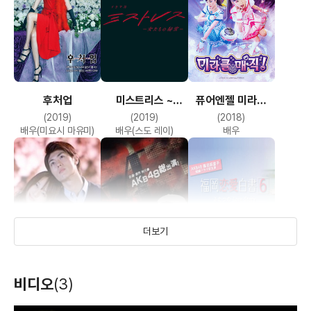
후처업
미스트리스 ~
퓨어엔젤 미라클
여자들의 비밀~
매직
(2019)
(2019)
(2018)
배우(미요시 마유미)
배우(스도 레이)
배우
더보기
소중한 것은 모두
마지스카 학교 2
후쿠오카 연애백서
비디오
(3)
네가 가르쳐줬어
6
(2011)
(2011)
(2011)
배우(도도 사야카)
배우(사도)
배우
T