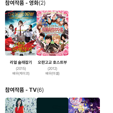
참여작품 - 영화
(2)
리얼 술래잡기
오란고교 호스트부
(2015)
(2012)
배우(케이코)
배우(미셸)
참여작품 - TV
(6)