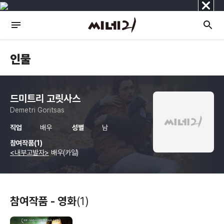
닫
기
인물
드미트리 고릿사스
Demetri Goritsas
직업
배우
성별
남
참여작품(1)
<내부고발자>
배우(카일)
참여작품 - 영화
(1)