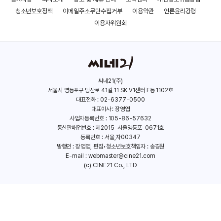
청소년보호정책
이메일주소무단수집거부
이용약관
언론윤리강령
이용자위원회
씨네21(주)
서울시 영등포구 당산로 41길 11 SK V1센터 E동 1102호
대표전화 : 02-6377-0500
대표이사 : 장영엽
사업자등록번호 : 105-86-57632
통신판매업번호 : 제2015-서울영등포-0671호
등록번호 : 서울,자00347
발행인 : 장영엽, 편집•청소년보호책임자 : 송경원
E-mail :
webmaster@cine21.com
(c) CINE21 Co., LTD