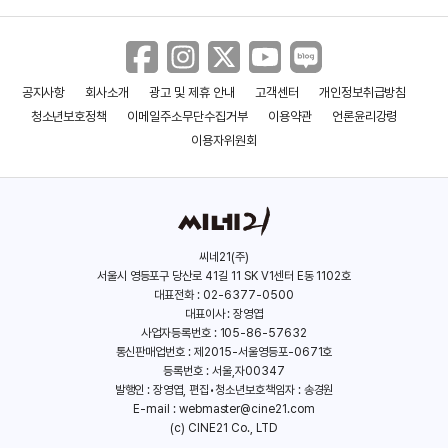
공지사항
회사소개
광고 및 제휴 안내
고객센터
개인정보취급방침
청소년보호정책
이메일주소무단수집거부
이용약관
언론윤리강령
이용자위원회
씨네21(주)
서울시 영등포구 당산로 41길 11 SK V1센터 E동 1102호
대표전화 : 02-6377-0500
대표이사 : 장영엽
사업자등록번호 : 105-86-57632
통신판매업번호 : 제2015-서울영등포-0671호
등록번호 : 서울,자00347
발행인 : 장영엽, 편집•청소년보호책임자 : 송경원
E-mail :
webmaster@cine21.com
(c) CINE21 Co., LTD