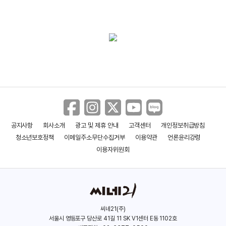
(2008)
(2007)
(2005)
배우(모건 그라임즈)
배우(모건 그라임즈)
배우
공지사항
회사소개
광고 및 제휴 안내
고객센터
개인정보취급방침
청소년보호정책
이메일주소무단수집거부
이용약관
언론윤리강령
이용자위원회
씨네21(주)
서울시 영등포구 당산로 41길 11 SK V1센터 E동 1102호