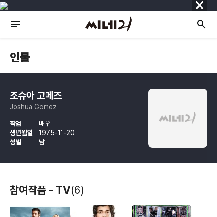
닫
기
인물
조슈아 고메즈
Joshua Gomez
직업
배우
생년월일
1975-11-20
성별
남
참여작품 - TV
(6)