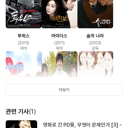
투윅스
마이더스
술의 나라
(2013)
(2011)
(2003)
제작
제작
감독
더보기
내 사랑 팥쥐
우리집
네 자매 이야기
관련 기사
(1)
(2002)
(2001)
(2001)
감독
감독
감독
영화로 간 PD들, 무엇이 문제인가 [3] -