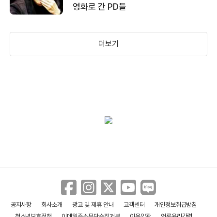
영화로 간 PD들
더보기
이브의 모든 것
에어포스
사랑해 당신을
(2000)
(2000)
(1999)
감독
감독
감독
공지사항
회사소개
광고 및 제휴 안내
고객센터
개인정보취급방침
청소년보호정책
이메일주소무단수집거부
이용약관
언론윤리강령