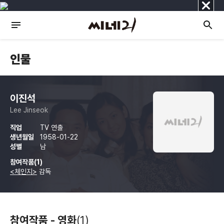
닫
기
인물
이진석
Lee Jinseok
직업
TV 연출
생년월일
1958-01-22
성별
남
참여작품(1)
<체인지>
감독
참여작품 - 영화
(1)