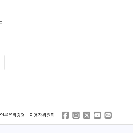
는
등은
언론윤리강령
이용자위원회