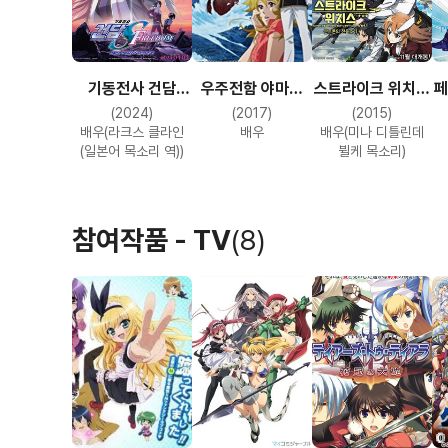
기동전사 건담
우주전함 야마토
스트라이크 위치스
페
SEED FREEDOM
2202 사랑의
- 1편 산트론의
(2024)
(2017)
(2015)
전사들: 제3장
천둥소리
배우(라크스 클라인
배우
배우(미나 디틀린데
(일본어 목소리 역))
뷜케 목소리)
순애보
참여작품 - TV
(8)