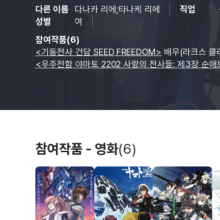
다른 이름
다나카 리에;타나케 리에
직업
성별
여
참여작품(6)
<기동전사 건담 SEED FREEDOM>
배우(라크스 클라
<우주전함 야마토 2202 사랑의 전사들: 제3장 순애
참여작품 - 영화
(6)