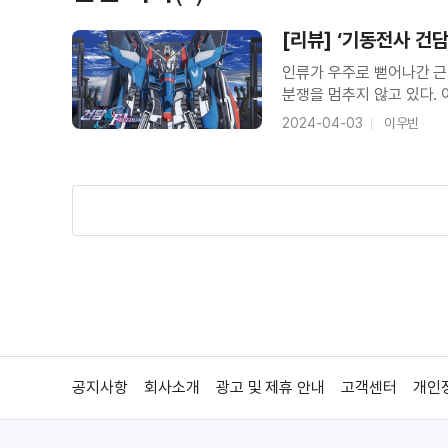
[리뷰] ‘기동전사 건담
인류가 우주로 뻗어나간 근
분쟁을 멈추지 않고 있다.
평화기구인 ‘컴퍼스’를 설립
2024-04-03
이우빈
인간형 거대 기동 병기인 
공지사항
회사소개
광고 및 제휴 안내
고객센터
개인