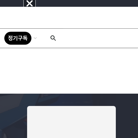
닫
기
정기구독