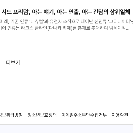
 시드 프리덤’, 아는 얘기, 아는 연출, 아는 건담의 삼위일체
미래, 기존 인류 ‘내츄럴’과 유전자 조작으로 태어난 신인류 ‘코디네이터’
 이에 인류는 라크스 클라인(다나카 리에)를 총재로 추대하여 범세계적
한다. 그리고 라크스의 동료인 키라 야마토(호시 소이치로), 신 아스카 
‘모빌슈트’를 타고 우주의 평화를
더보기
정보취급방침
청소년보호정책
이메일주소무단수집거부
이용약관