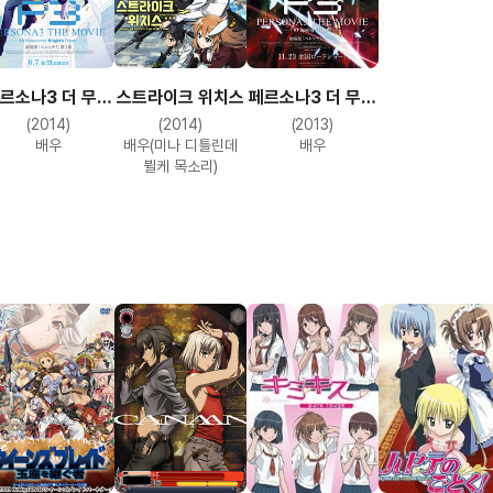
르소나3 더 무비
스트라이크 위치스
페르소나3 더 무비
#2 미드서머
#1 스프링 오브
(2014)
(2014)
(2013)
나이츠 드림
버스
배우
배우(미나 디틀린데
배우
뷜케 목소리)