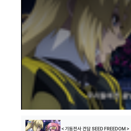
a
l
w
i
n
d
o
w
.
＜기동전사 건담 SEED FREEDOM