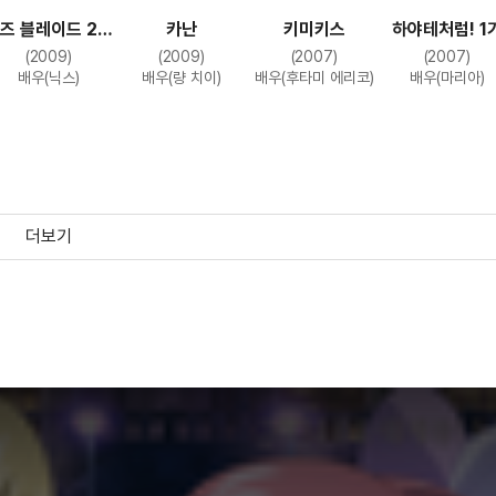
즈 블레이드 2기
카난
키미키스
하야테처럼! 1
: 왕좌를 잇는 자
(2009)
(2009)
(2007)
(2007)
배우(닉스)
배우(량 치이)
배우(후타미 에리코)
배우(마리아)
더보기