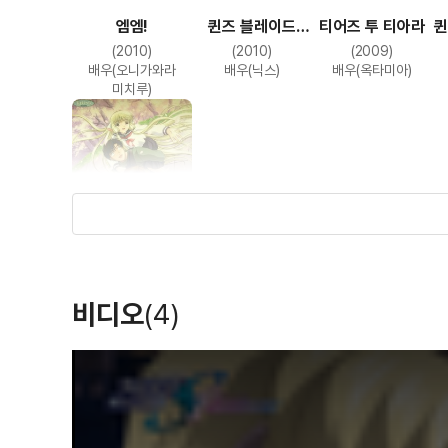
엠엠!
퀸즈 블레이드
티어즈 투 티아라
퀸
OVA : 아름다운
(2010)
(2010)
(2009)
투사들
배우(오니가와라
배우(닉스)
배우(옥타미아)
미치루)
쵸비츠
비디오
(4)
(2002)
배우(치이), 배우
T
(프레이야)
h
i
s
i
s
a
m
o
d