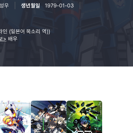
성우
생년월일
1979-01-03
인 (일본어 목소리 역))
보>
배우