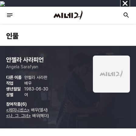
닫
기
인물
안젤라 사라피언
Angela Sarafyan
다른 이름
안젤라 사라판
직업
배우
생년월일
1983-06-30
성별
여
참여작품(6)
<레미니센스>
배우(엘사)
<나, 그, 그녀>
배우(헤더)