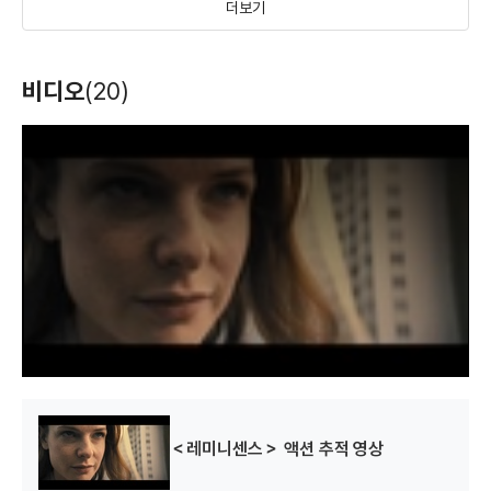
더보기
브레이킹 던 part2
브레이킹 던 part1
아메리칸 오지
비디오
(20)
(2012)
(2011)
(2011)
배우(티아)
배우(티아)
배우(윌로 탈봇)
T
h
i
s
i
s
a
m
o
d
a
l
w
i
n
d
o
w
.
＜레미니센스＞ 액션 추적 영상