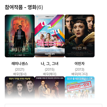
참여작품 - 영화
(6)
레미니센스
나, 그, 그녀
이민자
(2021)
(2015)
(2013)
배우(엘사)
배우(헤더)
배우(마그다)