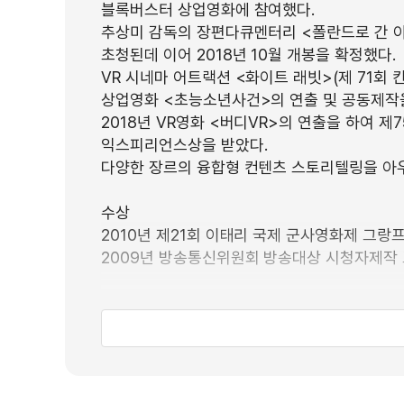
블록버스터 상업영화에 참여했다.
추상미 감독의 장편다큐멘터리 <폴란드로 간 
초청된데 이어 2018년 10월 개봉을 확정했다.
VR 시네마 어트랙션 <화이트 래빗>(제 71회 
상업영화 <초능소년사건>의 연출 및 공동제작
2018년 VR영화 <버디VR>의 연출을 하여 
익스피리언스상을 받았다.
다양한 장르의 융합형 컨텐츠 스토리텔링을 아
수상
2010년 제21회 이태리 국제 군사영화제 그
2009년 방송통신위원회 방송대상 시청자제작
경력
2010.10~ 현재 덱스터필름 S3D기술담당
2010.05~2010.09 힐스톤스 영상사업부 프
2003.09~2007.04 Illucid Productions L