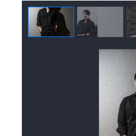
http://www.imdb.com/name/nm3322340