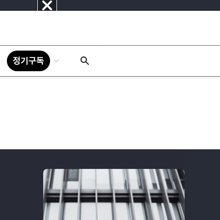
닫
기
정기구독