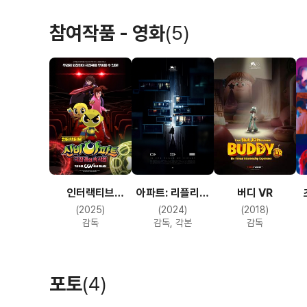
Cinematographer (3 titles)
2009 James (short)
참여작품 - 영화
(5)
2008 The Universe Connection (short)
2007 Magnum Pussoir (short)
Hide Director (1 title)
2010 City of Refuge (short) (completed)
Hide Writer (1 title)
2010 City of Refuge (short) (completed)
인터랙티브
아파트: 리플리의
버디 VR
Hide Camera and Electrical Department (1
신비아파트:
세계
(2025)
(2024)
(2018)
2007 Dearheart's Bakery (short) (first a
극장귀의 속삭임
감독
감독, 각본
감독
Hide Special Effects (1 title)
2007 Magnum Pussoir (short) (motion grap
포토
(4)
관련링크 : 채수응 IMDB