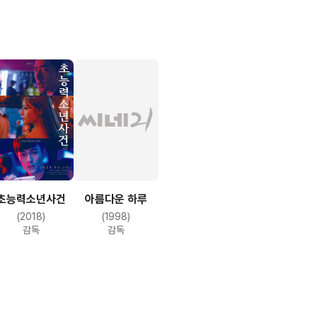
초능력소년사건
아름다운 하루
 title)
(2018)
(1998)
ssistant camera)
감독
감독
hics: special effects)