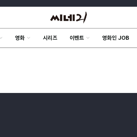
영화
시리즈
이벤트
영화인 JOB