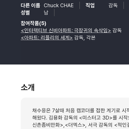
다른 이름
Chuck CHAE
직업
감독
성별
남
참여작품(5)
<인터랙티브 신비아파트: 극장귀의 속삭임>
감독
<아파트: 리플리의 세계>
감독, 각본
소개
채수응은 7살때 처음 캠코더를 접한 계기로 시
해왔다. 김용화 감독의 <미스터고 3D>를 시작
신촌좀비만화>,<더엑스>, 서극 감독의 <적인