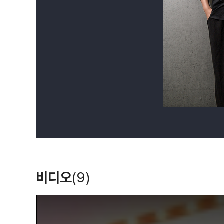
비디오
(9)
T
h
i
s
i
s