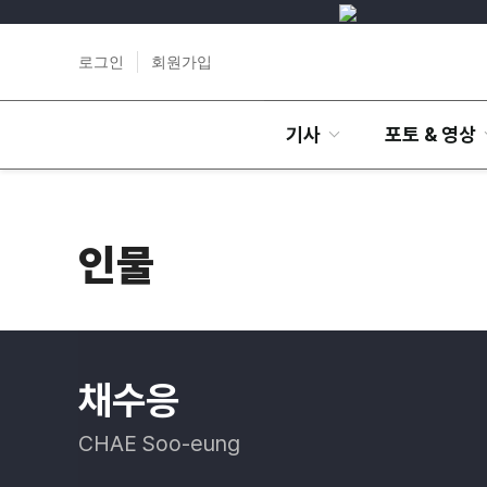
로그인
회원가입
기사
포토 & 영상
인물
채수응
CHAE Soo-eung