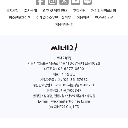
공지사항
회사소개
광고 및 제휴 안내
고객센터
개인정보취급방침
청소년보호정책
이메일주소무단수집거부
이용약관
언론윤리강령
이용자위원회
씨네21(주)
서울시 영등포구 당산로 41길 11 SK V1센터 E동 1102호
대표전화 : 02-6377-0500
대표이사 : 장영엽
사업자등록번호 : 105-86-57632
통신판매업번호 : 제2015-서울영등포-0671호
등록번호 : 서울,자00347
발행인 : 장영엽, 편집•청소년보호책임자 : 송경원
E-mail :
webmaster@cine21.com
(c) CINE21 Co., LTD