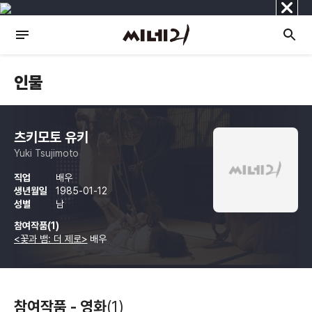
닫
기
인물
츠키모토 유키
Yuki Tsujimoto
직업
배우
생년월일
1985-01-12
성별
남
참여작품(1)
<꽃과 뱀: 더 제로>
배우
참여작품 - 영화
(1)