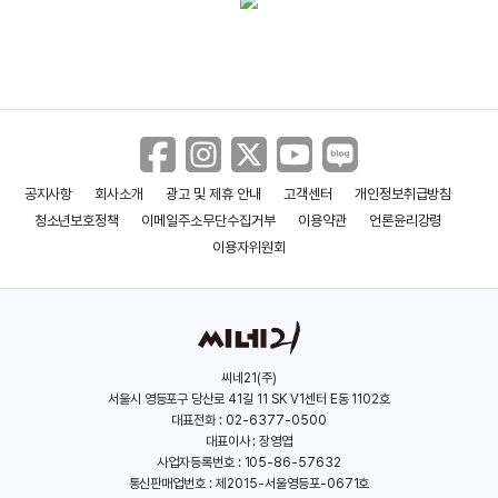
공지사항
회사소개
광고 및 제휴 안내
고객센터
개인정보취급방침
청소년보호정책
이메일주소무단수집거부
이용약관
언론윤리강령
이용자위원회
씨네21(주)
서울시 영등포구 당산로 41길 11 SK V1센터 E동 1102호
대표전화 : 02-6377-0500
대표이사 : 장영엽
사업자등록번호 : 105-86-57632
통신판매업번호 : 제2015-서울영등포-0671호