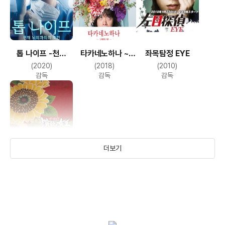
톱 나이프 -천재
타카네노하나 ~
좌목탐정 EYE
뇌외과의의 조건-
그림의 떡~
(2020)
(2018)
(2010)
감독
감독
감독
더보기
엔카의 여왕
(2009)
감독