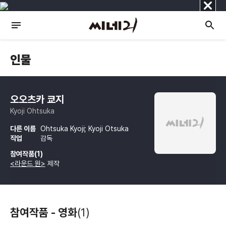
닫
기
인물
오오츠카 쿄지
Kyoji Ohtsuka
다른 이름
Ohtsuka Kyoji; Kyoji Otsuka
직업
감독
참여작품(1)
<라운드 원>
제작
참여작품 - 영화
(1)