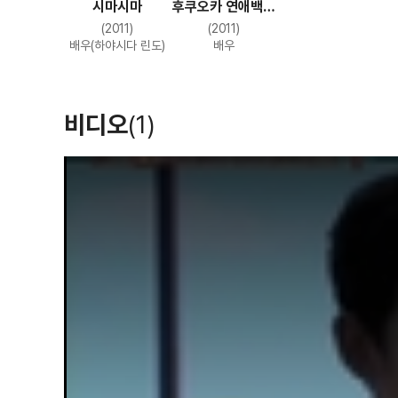
시마시마
후쿠오카 연애백서
6
(2011)
(2011)
배우(하야시다 린도)
배우
비디오
(1)
T
h
i
s
i
s
a
m
o
d
a
l
w
i
n
d
o
w
.