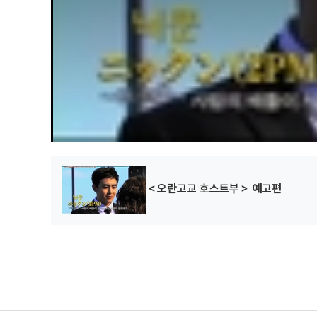
＜오란고교 호스트부＞ 예고편