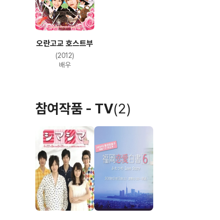
오란고교 호스트부
(2012)
배우
참여작품 - TV
(2)