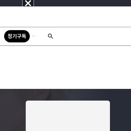
닫
기
정기구독