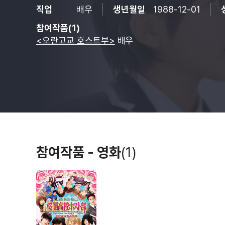
직업
배우
생년월일
1988-12-01
참여작품(1)
<오란고교 호스트부>
배우
참여작품 - 영화
(1)