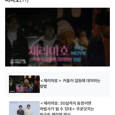
양키사커부
시즌11
(2018)
(2018)
(2016)
배우(이시)
배우(요시다 쇼)
배우(미기타 타쿠미)
T
h
i
s
i
s
a
m
o
d
a
l
w
i
n
d
o
w
.
＜체리마호＞ 커플이 갈등에 대처하는
방법
＜체리마호: 30살까지 동정이면
마법사가 될 수 있대＞ 쿠로닷치는
한국을 체리해 영상