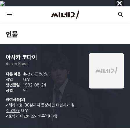
닫
기
인물
아사카 코다이
Asaka Kodai
다른 이름
あさかこうだい
직업
배우
생년월일
1992-08-24
성별
남
참여작품(3)
<체리마호: 30살까지 동정이면 마법사가 될
수 있대>
배우
<호박과 마요네즈>
배우(타나카)