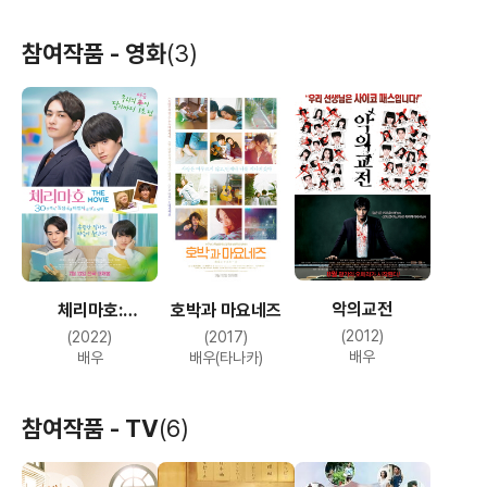
참여작품 - 영화
(3)
악의교전
체리마호:
호박과 마요네즈
30살까지 동정이면
(2012)
(2022)
(2017)
마법사가 될 수 있대
배우
배우
배우(타나카)
참여작품 - TV
(6)