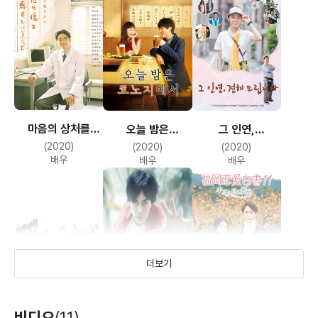
마음의 상처를
오늘 밤은
그 인연,
치유하는 것
코노지에서
전해드립니다
(2020)
(2020)
(2020)
배우
배우
배우
더보기
엄청 뜨거운!!
무전취식 킬러
후쿠오카 연애백서
비디오
(11)