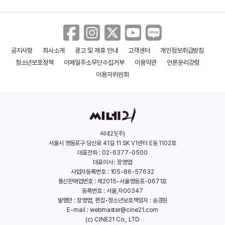
＜체리마호: 30살까지 동정이면
마법사가 될 수 있대＞ 티징 영상
공지사항
회사소개
광고 및 제휴 안내
고객센터
개인정보취급방침
＜호박과 마요네즈＞30초 예고편
청소년보호정책
이메일주소무단수집거부
이용약관
언론윤리강령
이용자위원회
＜호박과 마요네즈＞메인 예고편
씨네21(주)
서울시 영등포구 당산로 41길 11 SK V1센터 E동 1102호
대표전화 : 02-6377-0500
＜악의교전＞ 30초 예고편
대표이사 : 장영엽
사업자등록번호 : 105-86-57632
통신판매업번호 : 제2015-서울영등포-0671호
등록번호 : 서울,자00347
발행인 : 장영엽, 편집•청소년보호책임자 : 송경원
＜악의교전＞ 본 예고편
E-mail :
webmaster@cine21.com
(c) CINE21 Co., LTD