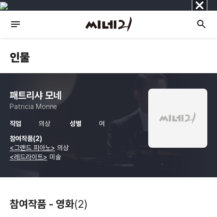
닫
기
인물
패트리샤 모네
Patricia Monne
직업
의상
성별
여
참여작품(2)
<그랜드 피아노>
의상
<레드라이트>
미술
참여작품 - 영화
(2)