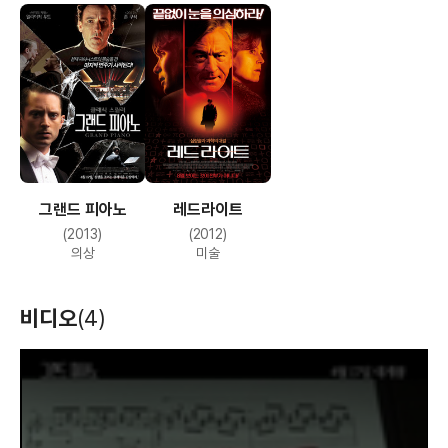
그랜드 피아노
레드라이트
(2013)
(2012)
의상
미술
비디오
(4)
T
h
i
s
i
s
a
m
o
d