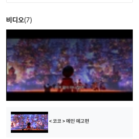
몬스터 주식회사
벅스 라이프
비디오
(7)
(2001)
(1998)
제작
제작
T
h
i
s
i
s
a
m
o
d
a
l
w
i
n
d
o
w
.
＜코코＞메인 예고편