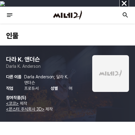
닫
기
인물
다라 K. 앤더슨
Darla K. Anderson
다른 이름
Darla Anderson; 달라 K.
앤더슨
직업
프로듀서
성별
여
참여작품(5)
<코코>
제작
<몬스터 주식회사 3D>
제작