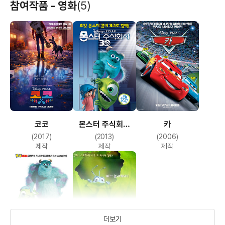
참여작품 - 영화
(5)
코코
몬스터 주식회사
카
3D
(2017)
(2013)
(2006)
제작
제작
제작
더보기