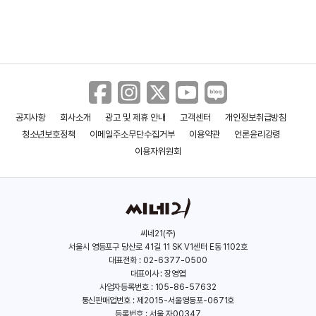
몬스터 주식회사
공지사항
회사소개
광고 및 제휴 안내
고객센터
개인정보취급방침
청소년보호정책
이메일주소무단수집거부
이용약관
언론윤리강령
이용자위원회
씨네21(주)
서울시 영등포구 당산로 41길 11 SK V1센터 E동 1102호
대표전화 : 02-6377-0500
대표이사 : 장영엽
사업자등록번호 : 105-86-57632
통신판매업번호 : 제2015-서울영등포-0671호
등록번호 : 서울,자00347