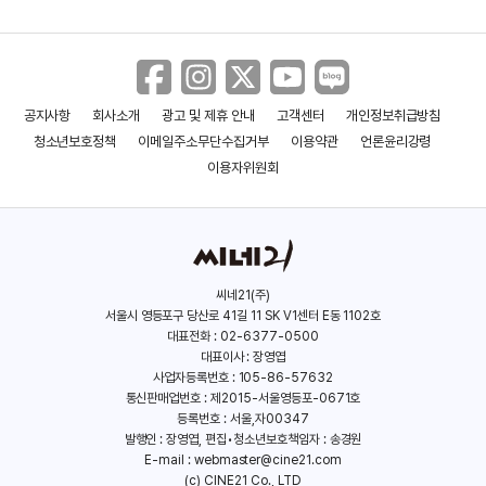
공지사항
회사소개
광고 및 제휴 안내
고객센터
개인정보취급방침
청소년보호정책
이메일주소무단수집거부
이용약관
언론윤리강령
이용자위원회
씨네21(주)
서울시 영등포구 당산로 41길 11 SK V1센터 E동 1102호
대표전화 : 02-6377-0500
대표이사 : 장영엽
사업자등록번호 : 105-86-57632
통신판매업번호 : 제2015-서울영등포-0671호
등록번호 : 서울,자00347
발행인 : 장영엽, 편집•청소년보호책임자 : 송경원
E-mail :
webmaster@cine21.com
(c) CINE21 Co., LTD