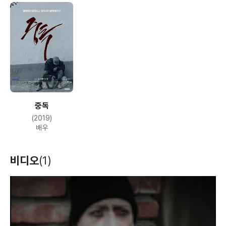
중독
(2019)
배우
비디오
(1)
T
h
i
s
i
s
a
m
o
d