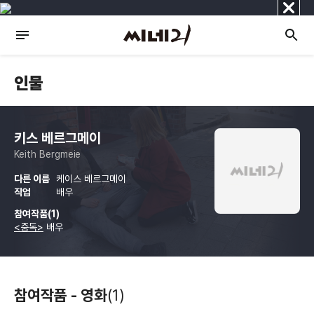
닫
기
인물
키스 베르그메이
Keith Bergmeie
다른 이름
케이스 베르그메이
직업
배우
참여작품(1)
<중독>
배우
참여작품 - 영화
(1)