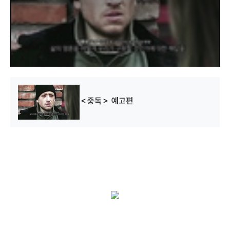
a
l
w
i
n
d
o
w
.
＜중독＞ 예고편