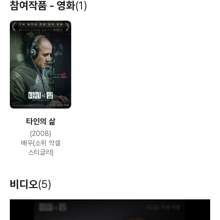
참여작품 - 영화
(1)
타인의 삶
(2008)
배우(소위 악셀
스티글러)
비디오
(5)
T
h
i
s