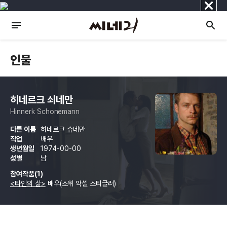
닫
기
인물
히네르크 쇠네만
Hinnerk Schonemann
다른 이름
히네르크 슈네만
직업
배우
생년월일
1974-00-00
성별
남
참여작품(1)
<타인의 삶>
배우(소위 악셀 스티글러)