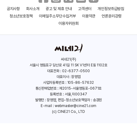
공지사항
회사소개
광고 및 제휴 안내
고객센터
개인정보취급방침
청소년보호정책
이메일주소무단수집거부
이용약관
언론윤리강령
이용자위원회
씨네21(주)
서울시 영등포구 당산로 41길 11 SK V1센터 E동 1102호
대표전화 : 02-6377-0500
대표이사 : 장영엽
사업자등록번호 : 105-86-57632
통신판매업번호 : 제2015-서울영등포-0671호
등록번호 : 서울,자00347
발행인 : 장영엽, 편집•청소년보호책임자 : 송경원
E-mail :
webmaster@cine21.com
(c) CINE21 Co., LTD