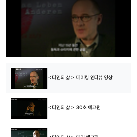
i
s
a
m
o
d
a
l
w
i
n
d
o
w
.
＜타인의 삶＞ 메이킹 인터뷰 영상
＜타인의 삶＞ 30초 예고편