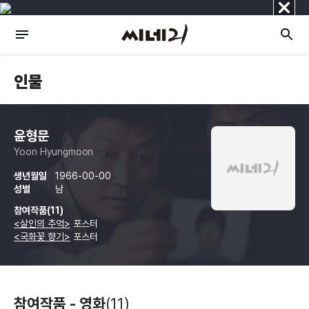
닫
기
인물
윤형문
Yoon Hyungmoon
생년월일
1966-00-00
성별
남
참여작품(11)
<살인의 추억>
포스터
<국화꽃 향기>
포스터
참여작품 - 영화
(11)