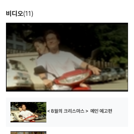
인디안 썸머
하루
나도 아내가
비디오
(11)
있었으면 좋겠다
(2001)
(2000)
(2000)
포스터
포스터
포스터
T
h
i
s
i
s
a
m
o
d
a
l
w
i
n
d
o
w
.
찍히면 죽는다
8월의 크리스마스
정사
(2000)
(1998)
(1998)
포스터
스틸(현장사진), 포스터
포스터
＜8월의 크리스마스＞ 메인 예고편