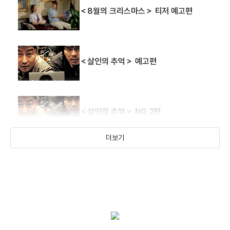
＜8월의 크리스마스＞ 티저 예고편
진실게임
크리스마스에 눈이
＜살인의 추억＞ 예고편
내리면
(1998)
(1998)
포스터
스틸(현장사진)
＜살인의 추억＞ NG 2편
더보기
＜살인의 추억＞ NG 1편
＜살인의 추억＞ 예고편