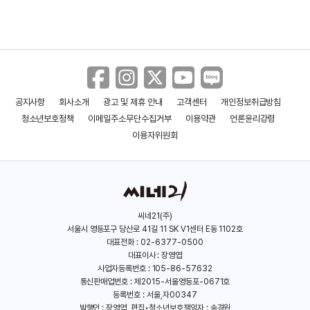
국화꽃 향기
공지사항
회사소개
광고 및 제휴 안내
고객센터
개인정보취급방침
인디안 썸머
청소년보호정책
이메일주소무단수집거부
이용약관
언론윤리강령
이용자위원회
광시곡 메이킹
씨네21(주)
서울시 영등포구 당산로 41길 11 SK V1센터 E동 1102호
대표전화 : 02-6377-0500
나도 아내가 있었으면 좋겠다.
대표이사 : 장영엽
사업자등록번호 : 105-86-57632
통신판매업번호 : 제2015-서울영등포-0671호
등록번호 : 서울,자00347
발행인 : 장영엽, 편집•청소년보호책임자 : 송경원