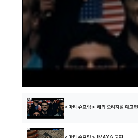
＜마티 슈프림＞ 해외 오리지널 예고
＜마티 슈프림＞ IMAX 예고편