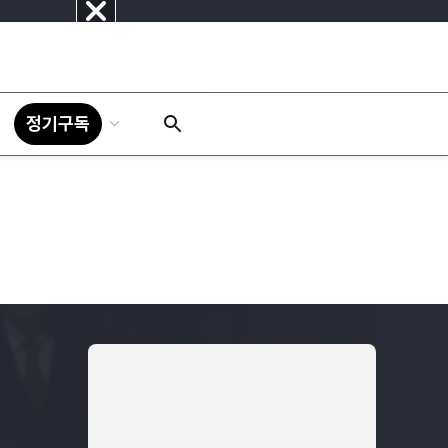
닫
기
정기구독