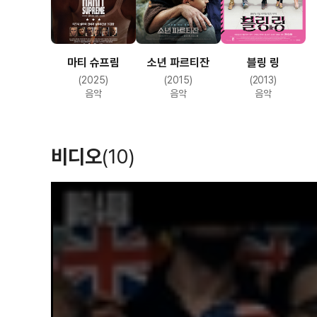
마티 슈프림
소년 파르티잔
블링 링
(2025)
(2015)
(2013)
음악
음악
음악
비디오
(10)
T
h
i
s
i
s
a
m
o
d
a
l
w
i
n
d
o
w
.