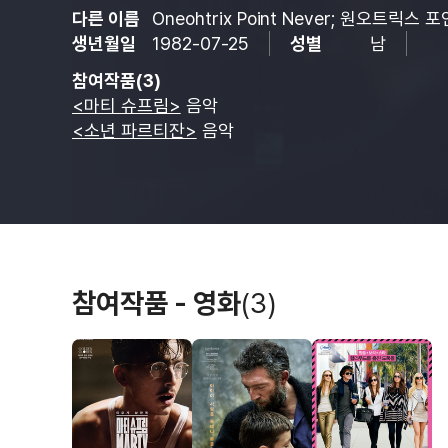
다른 이름
Oneohtrix Point Never; 원오트릭스
생년월일
1982-07-25
성별
남
참여작품(3)
<마티 슈프림>
음악
<소년 파르티잔>
음악
참여작품 - 영화
(3)