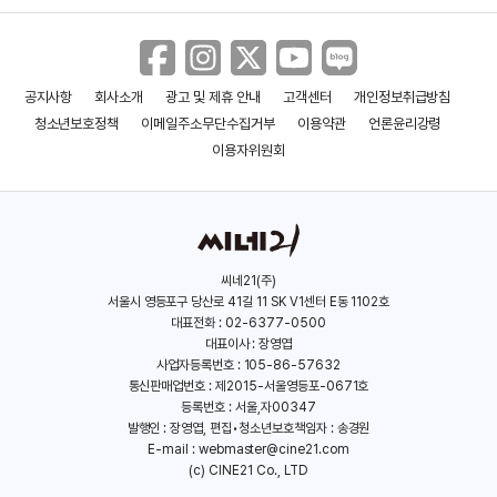
공지사항
회사소개
광고 및 제휴 안내
고객센터
개인정보취급방침
청소년보호정책
이메일주소무단수집거부
이용약관
언론윤리강령
이용자위원회
씨네21(주)
서울시 영등포구 당산로 41길 11 SK V1센터 E동 1102호
대표전화 : 02-6377-0500
대표이사 : 장영엽
사업자등록번호 : 105-86-57632
통신판매업번호 : 제2015-서울영등포-0671호
등록번호 : 서울,자00347
발행인 : 장영엽, 편집•청소년보호책임자 : 송경원
E-mail :
webmaster@cine21.com
(c) CINE21 Co., LTD