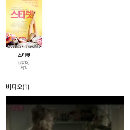
스타렛
(2012)
제작
비디오
(1)
T
h
i
s
i
s
a
m
o
d
a
l