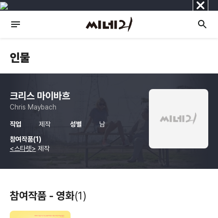
닫
기
인물
크리스 마이바흐
Chris Maybach
직업
제작
성별
남
참여작품(1)
<스타렛>
제작
참여작품 - 영화
(1)