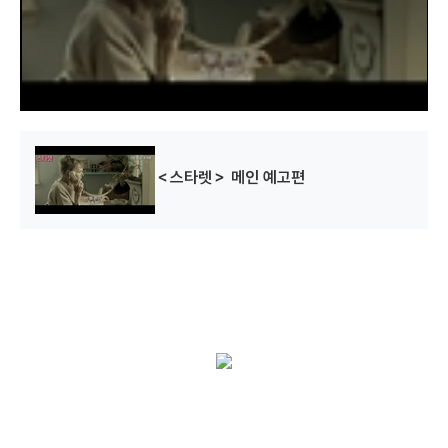
w
i
n
d
o
w
.
＜스타렛＞ 메인 예고편