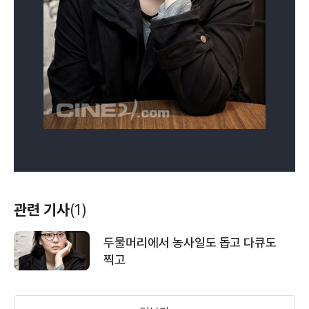
관련 기사
(1)
두물머리에서 농사일도 돕고 다큐도
찍고