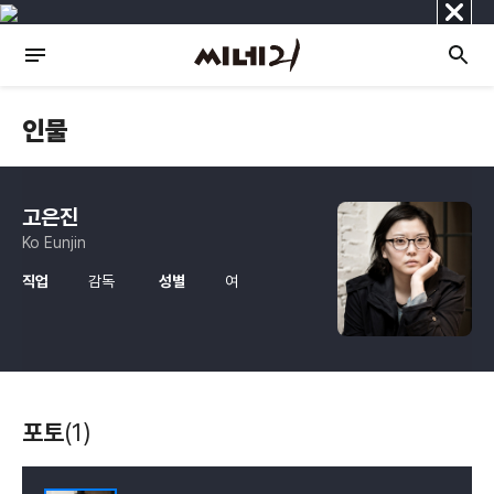
닫
기
인물
고은진
Ko Eunjin
직업
감독
성별
여
포토
(1)